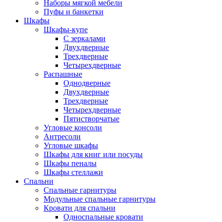
Наборы мягкой мебели
Пуфы и банкетки
Шкафы
Шкафы-купе
С зеркалами
Двухдверные
Трехдверные
Четырехдверные
Распашные
Однодверные
Двухдверные
Трехдверные
Четырехдверные
Пятистворчатые
Угловые консоли
Антресоли
Угловые шкафы
Шкафы для книг или посуды
Шкафы пеналы
Шкафы стеллажи
Спальни
Спальные гарнитуры
Модульные спальные гарнитуры
Кровати для спальни
Односпальные кровати