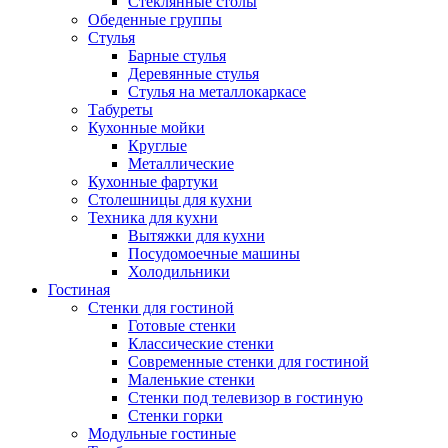
Стеклянные столы
Обеденные группы
Стулья
Барные стулья
Деревянные стулья
Стулья на металлокаркасе
Табуреты
Кухонные мойки
Круглые
Металлические
Кухонные фартуки
Столешницы для кухни
Техника для кухни
Вытяжки для кухни
Посудомоечные машины
Холодильники
Гостиная
Стенки для гостиной
Готовые стенки
Классические стенки
Современные стенки для гостиной
Маленькие стенки
Стенки под телевизор в гостиную
Стенки горки
Модульные гостиные