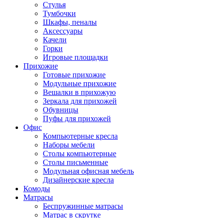
Стулья
Тумбочки
Шкафы, пеналы
Аксессуары
Качели
Горки
Игровые площадки
Прихожие
Готовые прихожие
Модульные прихожие
Вешалки в прихожую
Зеркала для прихожей
Обувницы
Пуфы для прихожей
Офис
Компьютерные кресла
Наборы мебели
Столы компьютерные
Столы письменные
Модульная офисная мебель
Дизайнерские кресла
Комоды
Матрасы
Беспружинные матрасы
Матрас в скрутке