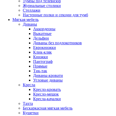
Тумбы под телевизор
Журнальные столики
Стеллажи
Настенные полки и секции для тумб
Мягкая мебель
Диваны
Аккордеоны
Выкатные
Дельфин
Диваны без подлокотников
Еврокнижки
Клик-кляк
Книжки
Пантограф
Прямые
Тик-так
Диваны-кровати
Угловые диваны
Кресла
Кресло-кровать
Кресло-мешок
Кресла-качалки
Тахта
Бескаркасная мягкая мебель
Кушетки