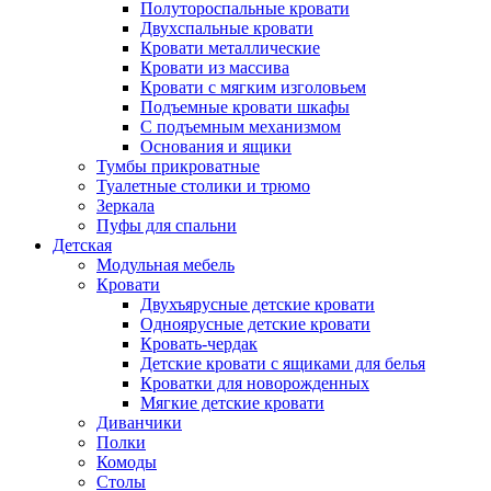
Полутороспальные кровати
Двухспальные кровати
Кровати металлические
Кровати из массива
Кровати с мягким изголовьем
Подъемные кровати шкафы
С подъемным механизмом
Основания и ящики
Тумбы прикроватные
Туалетные столики и трюмо
Зеркала
Пуфы для спальни
Детская
Модульная мебель
Кровати
Двухъярусные детские кровати
Одноярусные детские кровати
Кровать-чердак
Детские кровати с ящиками для белья
Кроватки для новорожденных
Мягкие детские кровати
Диванчики
Полки
Комоды
Столы