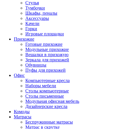
Стулья
Тумбочки
Шкафы, пеналы
Аксессуары
Качели
Горки
Игровые площадки
Прихожие
Готовые прихожие
Модульные прихожие
Вешалки в прихожую
Зеркала для прихожей
Обувницы
Пуфы для прихожей
Офис
Компьютерные кресла
Наборы мебели
Столы компьютерные
Столы письменные
Модульная офисная мебель
Дизайнерские кресла
Комоды
Матрасы
Беспружинные матрасы
Матрас в скрутке