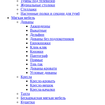
Тумбы под телевизор
Журнальные столики
Стеллажи
Настенные полки и секции для тумб
Мягкая мебель
Диваны
Аккордеоны
Выкатные
Дельфин
Диваны без подлокотников
Еврокнижки
Клик-кляк
Книжки
Пантограф
Прямые
Тик-так
Диваны-кровати
Угловые диваны
Кресла
Кресло-кровать
Кресло-мешок
Кресла-качалки
Тахта
Бескаркасная мягкая мебель
Кушетки