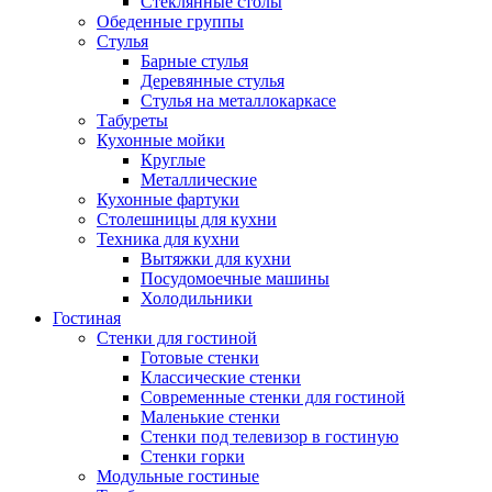
Стеклянные столы
Обеденные группы
Стулья
Барные стулья
Деревянные стулья
Стулья на металлокаркасе
Табуреты
Кухонные мойки
Круглые
Металлические
Кухонные фартуки
Столешницы для кухни
Техника для кухни
Вытяжки для кухни
Посудомоечные машины
Холодильники
Гостиная
Стенки для гостиной
Готовые стенки
Классические стенки
Современные стенки для гостиной
Маленькие стенки
Стенки под телевизор в гостиную
Стенки горки
Модульные гостиные