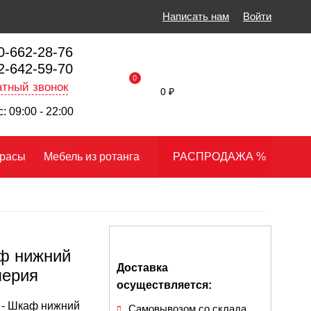
Написать нам
Войти
0-662-28-76
2-642-59-70
0
тный звонок
0 ₽
: 09:00 - 22:00
расы
Мебель из ротанга
РАСПРОДАЖА %
ф нижний
Доставка
перия
осуществляется:
- Шкаф нижний
Самовывозом со склада