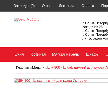
Закладки (0)
О нас
Доставка
Оплата
Пор
г. Санкт-Петербу
секция № 25
г. Санкт-Петерб
г. Санкт-Петерб
лит Б, отдел А
Кухня
Гостиная
Мягкая мебель
Шкафы
С
»
»
ШН 800 - Шкаф нижний для кухни И
Главная
Модули