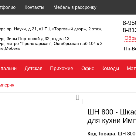
тфолио
Контакты
Мебель в рассрочку
8-95
рг, пр. Науки, д.21, к1 ТЦ «Торговый двор», 2 этаж,
8-81
Обра
ург, Зины Портновой д.32, отдел 13
ург, метро "Пролетарская", Октябрьская наб 104 к 2
ллё,Мебель
Пн-Вс
пальни
Детская
Прихожие
Офис
Комоды
Мат
мперия
ШН 800 - Шка
для кухни Им
Код Товара:
ШН 800 