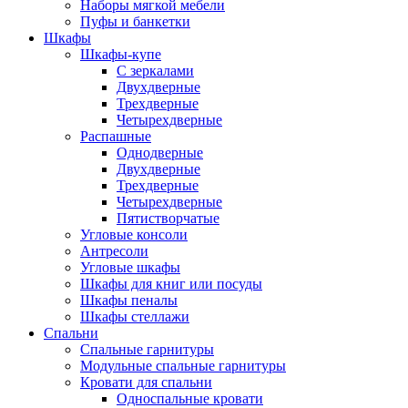
Наборы мягкой мебели
Пуфы и банкетки
Шкафы
Шкафы-купе
С зеркалами
Двухдверные
Трехдверные
Четырехдверные
Распашные
Однодверные
Двухдверные
Трехдверные
Четырехдверные
Пятистворчатые
Угловые консоли
Антресоли
Угловые шкафы
Шкафы для книг или посуды
Шкафы пеналы
Шкафы стеллажи
Спальни
Спальные гарнитуры
Модульные спальные гарнитуры
Кровати для спальни
Односпальные кровати