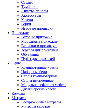
Стулья
Тумбочки
Шкафы, пеналы
Аксессуары
Качели
Горки
Игровые площадки
Прихожие
Готовые прихожие
Модульные прихожие
Вешалки в прихожую
Зеркала для прихожей
Обувницы
Пуфы для прихожей
Офис
Компьютерные кресла
Наборы мебели
Столы компьютерные
Столы письменные
Модульная офисная мебель
Дизайнерские кресла
Комоды
Матрасы
Беспружинные матрасы
Матрас в скрутке