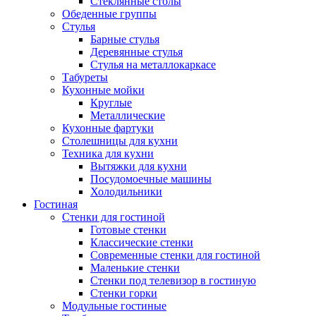
Стеклянные столы
Обеденные группы
Стулья
Барные стулья
Деревянные стулья
Стулья на металлокаркасе
Табуреты
Кухонные мойки
Круглые
Металлические
Кухонные фартуки
Столешницы для кухни
Техника для кухни
Вытяжки для кухни
Посудомоечные машины
Холодильники
Гостиная
Стенки для гостиной
Готовые стенки
Классические стенки
Современные стенки для гостиной
Маленькие стенки
Стенки под телевизор в гостиную
Стенки горки
Модульные гостиные