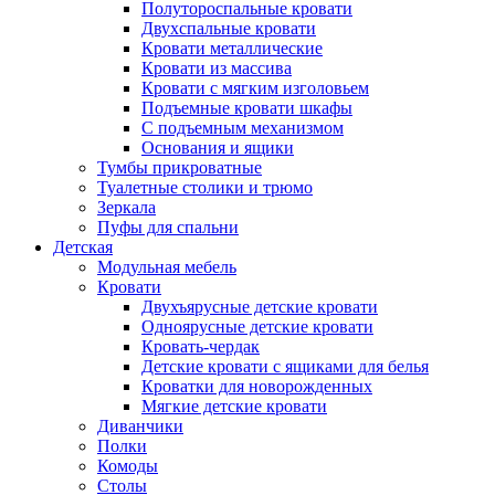
Полутороспальные кровати
Двухспальные кровати
Кровати металлические
Кровати из массива
Кровати с мягким изголовьем
Подъемные кровати шкафы
С подъемным механизмом
Основания и ящики
Тумбы прикроватные
Туалетные столики и трюмо
Зеркала
Пуфы для спальни
Детская
Модульная мебель
Кровати
Двухъярусные детские кровати
Одноярусные детские кровати
Кровать-чердак
Детские кровати с ящиками для белья
Кроватки для новорожденных
Мягкие детские кровати
Диванчики
Полки
Комоды
Столы