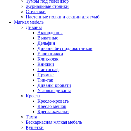
Тумбы под телевизор
Журнальные столики
Стеллажи
Настенные полки и секции для тумб
Мягкая мебель
Диваны
Аккордеоны
Выкатные
Дельфин
Диваны без подлокотников
Еврокнижки
Клик-кляк
Книжки
Пантограф
Прямые
Тик-так
Диваны-кровати
Угловые диваны
Кресла
Кресло-кровать
Кресло-мешок
Кресла-качалки
Тахта
Бескаркасная мягкая мебель
Кушетки