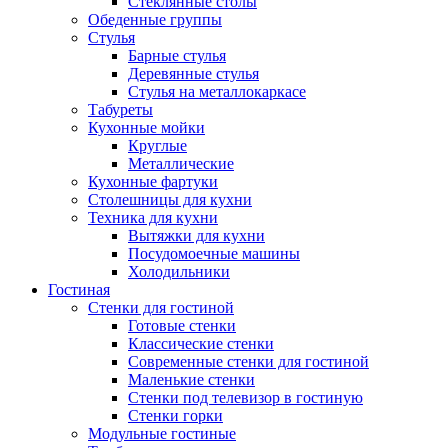
Стеклянные столы
Обеденные группы
Стулья
Барные стулья
Деревянные стулья
Стулья на металлокаркасе
Табуреты
Кухонные мойки
Круглые
Металлические
Кухонные фартуки
Столешницы для кухни
Техника для кухни
Вытяжки для кухни
Посудомоечные машины
Холодильники
Гостиная
Стенки для гостиной
Готовые стенки
Классические стенки
Современные стенки для гостиной
Маленькие стенки
Стенки под телевизор в гостиную
Стенки горки
Модульные гостиные