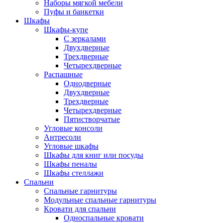
Наборы мягкой мебели
Пуфы и банкетки
Шкафы
Шкафы-купе
С зеркалами
Двухдверные
Трехдверные
Четырехдверные
Распашные
Однодверные
Двухдверные
Трехдверные
Четырехдверные
Пятистворчатые
Угловые консоли
Антресоли
Угловые шкафы
Шкафы для книг или посуды
Шкафы пеналы
Шкафы стеллажи
Спальни
Спальные гарнитуры
Модульные спальные гарнитуры
Кровати для спальни
Односпальные кровати