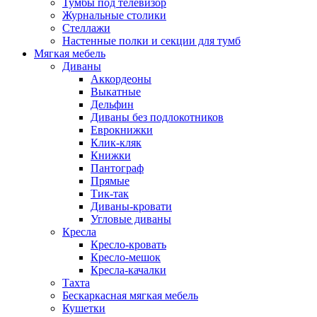
Тумбы под телевизор
Журнальные столики
Стеллажи
Настенные полки и секции для тумб
Мягкая мебель
Диваны
Аккордеоны
Выкатные
Дельфин
Диваны без подлокотников
Еврокнижки
Клик-кляк
Книжки
Пантограф
Прямые
Тик-так
Диваны-кровати
Угловые диваны
Кресла
Кресло-кровать
Кресло-мешок
Кресла-качалки
Тахта
Бескаркасная мягкая мебель
Кушетки