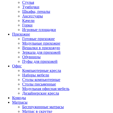
Стулья
Тумбочки
Шкафы, пеналы
Аксессуары
Качели
Горки
Игровые площадки
Прихожие
Готовые прихожие
Модульные прихожие
Вешалки в прихожую
Зеркала для прихожей
Обувницы
Пуфы для прихожей
Офис
Компьютерные кресла
Наборы мебели
Столы компьютерные
Столы письменные
Модульная офисная мебель
Дизайнерские кресла
Комоды
Матрасы
Беспружинные матрасы
Матрас в скрутке