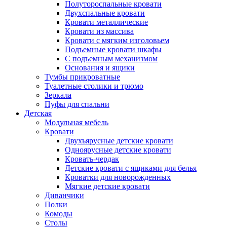
Полутороспальные кровати
Двухспальные кровати
Кровати металлические
Кровати из массива
Кровати с мягким изголовьем
Подъемные кровати шкафы
С подъемным механизмом
Основания и ящики
Тумбы прикроватные
Туалетные столики и трюмо
Зеркала
Пуфы для спальни
Детская
Модульная мебель
Кровати
Двухъярусные детские кровати
Одноярусные детские кровати
Кровать-чердак
Детские кровати с ящиками для белья
Кроватки для новорожденных
Мягкие детские кровати
Диванчики
Полки
Комоды
Столы