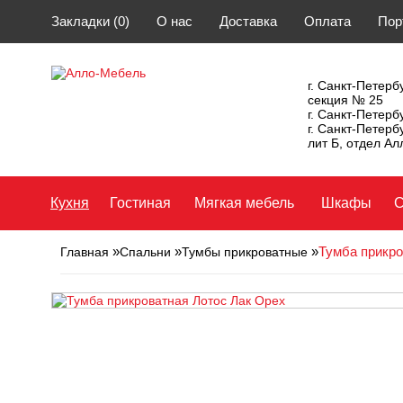
Закладки (0)
О нас
Доставка
Оплата
Пор
г. Санкт-Петербу
секция № 25
г. Санкт-Петерб
г. Санкт-Петерб
лит Б, отдел А
Кухня
Гостиная
Мягкая мебель
Шкафы
С
»
»
»
Тумба прикро
Главная
Спальни
Тумбы прикроватные