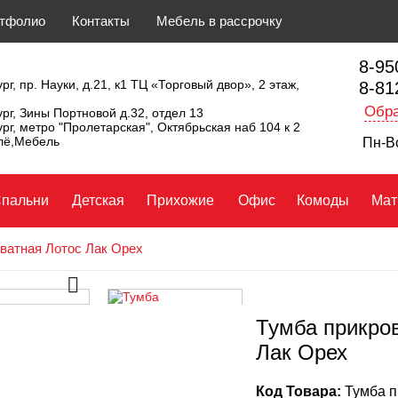
тфолио
Контакты
Мебель в рассрочку
8-95
рг, пр. Науки, д.21, к1 ТЦ «Торговый двор», 2 этаж,
8-81
Обра
ург, Зины Портновой д.32, отдел 13
ург, метро "Пролетарская", Октябрьская наб 104 к 2
ллё,Мебель
Пн-Вс
пальни
Детская
Прихожие
Офис
Комоды
Мат
ватная Лотос Лак Орех
Тумба прикро
Лак Орех
Код Товара:
Тумба п