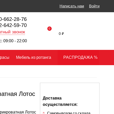
Написать нам
Войти
0-662-28-76
2-642-59-70
0
тный звонок
0 ₽
: 09:00 - 22:00
расы
Мебель из ротанга
РАСПРОДАЖА %
ватная Лотос
Доставка
осуществляется:
рикроватная Лотос
Самовывозом со склада