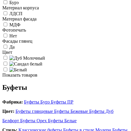
Бурэ
Материал корпуса
ЛДСП
Материал фасада
МДФ
Фотопечать
Нет
Фасады глянец
Да
Цвет
Показать
товаров
Буфеты
Фабрика:
Буфеты Бурэ
Буфеты ПР
Цвет:
Буфеты глянцевые
Буфеты Бежевые
Буфеты Дуб
Белфорт
Буфеты Орех
Буфеты Белые
Стиль:
Классические буфеты
Буфеты в стиле Модерн
Буфеты