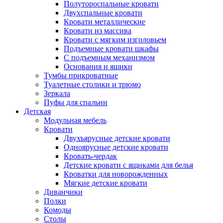
Полутороспальные кровати
Двухспальные кровати
Кровати металлические
Кровати из массива
Кровати с мягким изголовьем
Подъемные кровати шкафы
С подъемным механизмом
Основания и ящики
Тумбы прикроватные
Туалетные столики и трюмо
Зеркала
Пуфы для спальни
Детская
Модульная мебель
Кровати
Двухъярусные детские кровати
Одноярусные детские кровати
Кровать-чердак
Детские кровати с ящиками для белья
Кроватки для новорожденных
Мягкие детские кровати
Диванчики
Полки
Комоды
Столы