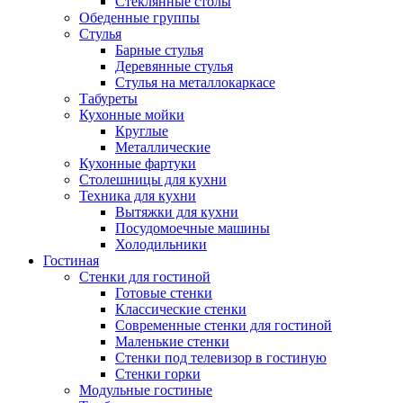
Стеклянные столы
Обеденные группы
Стулья
Барные стулья
Деревянные стулья
Стулья на металлокаркасе
Табуреты
Кухонные мойки
Круглые
Металлические
Кухонные фартуки
Столешницы для кухни
Техника для кухни
Вытяжки для кухни
Посудомоечные машины
Холодильники
Гостиная
Стенки для гостиной
Готовые стенки
Классические стенки
Современные стенки для гостиной
Маленькие стенки
Стенки под телевизор в гостиную
Стенки горки
Модульные гостиные