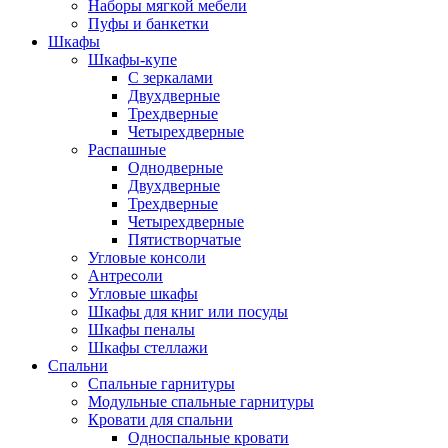
Наборы мягкой мебели
Пуфы и банкетки
Шкафы
Шкафы-купе
С зеркалами
Двухдверные
Трехдверные
Четырехдверные
Распашные
Однодверные
Двухдверные
Трехдверные
Четырехдверные
Пятистворчатые
Угловые консоли
Антресоли
Угловые шкафы
Шкафы для книг или посуды
Шкафы пеналы
Шкафы стеллажи
Спальни
Спальные гарнитуры
Модульные спальные гарнитуры
Кровати для спальни
Односпальные кровати