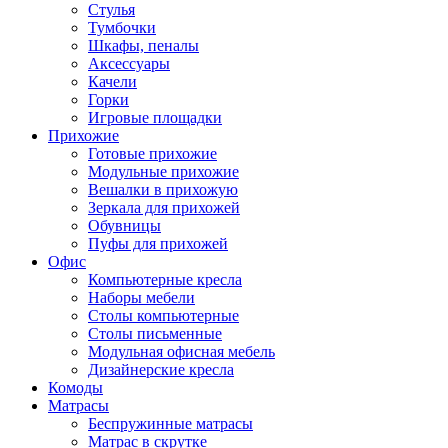
Стулья
Тумбочки
Шкафы, пеналы
Аксессуары
Качели
Горки
Игровые площадки
Прихожие
Готовые прихожие
Модульные прихожие
Вешалки в прихожую
Зеркала для прихожей
Обувницы
Пуфы для прихожей
Офис
Компьютерные кресла
Наборы мебели
Столы компьютерные
Столы письменные
Модульная офисная мебель
Дизайнерские кресла
Комоды
Матрасы
Беспружинные матрасы
Матрас в скрутке