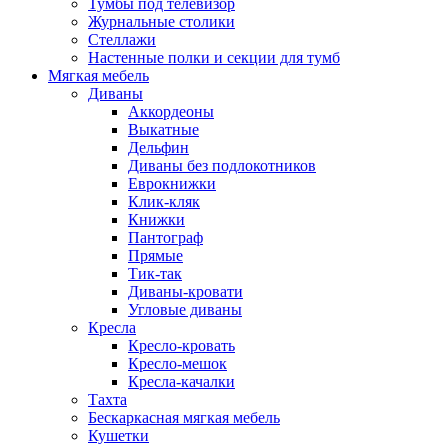
Тумбы под телевизор
Журнальные столики
Стеллажи
Настенные полки и секции для тумб
Мягкая мебель
Диваны
Аккордеоны
Выкатные
Дельфин
Диваны без подлокотников
Еврокнижки
Клик-кляк
Книжки
Пантограф
Прямые
Тик-так
Диваны-кровати
Угловые диваны
Кресла
Кресло-кровать
Кресло-мешок
Кресла-качалки
Тахта
Бескаркасная мягкая мебель
Кушетки