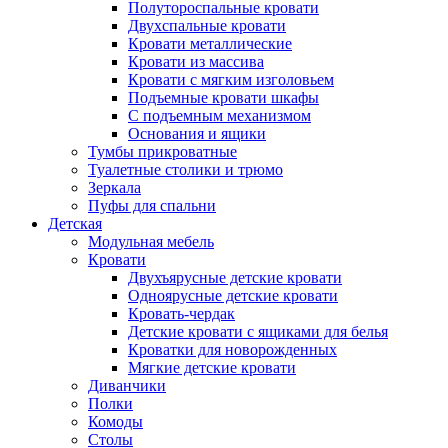
Полутороспальные кровати
Двухспальные кровати
Кровати металлические
Кровати из массива
Кровати с мягким изголовьем
Подъемные кровати шкафы
С подъемным механизмом
Основания и ящики
Тумбы прикроватные
Туалетные столики и трюмо
Зеркала
Пуфы для спальни
Детская
Модульная мебель
Кровати
Двухъярусные детские кровати
Одноярусные детские кровати
Кровать-чердак
Детские кровати с ящиками для белья
Кроватки для новорожденных
Мягкие детские кровати
Диванчики
Полки
Комоды
Столы