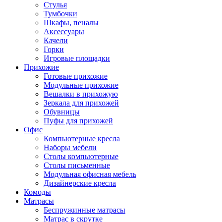
Стулья
Тумбочки
Шкафы, пеналы
Аксессуары
Качели
Горки
Игровые площадки
Прихожие
Готовые прихожие
Модульные прихожие
Вешалки в прихожую
Зеркала для прихожей
Обувницы
Пуфы для прихожей
Офис
Компьютерные кресла
Наборы мебели
Столы компьютерные
Столы письменные
Модульная офисная мебель
Дизайнерские кресла
Комоды
Матрасы
Беспружинные матрасы
Матрас в скрутке