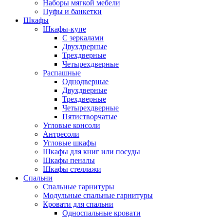
Наборы мягкой мебели
Пуфы и банкетки
Шкафы
Шкафы-купе
С зеркалами
Двухдверные
Трехдверные
Четырехдверные
Распашные
Однодверные
Двухдверные
Трехдверные
Четырехдверные
Пятистворчатые
Угловые консоли
Антресоли
Угловые шкафы
Шкафы для книг или посуды
Шкафы пеналы
Шкафы стеллажи
Спальни
Спальные гарнитуры
Модульные спальные гарнитуры
Кровати для спальни
Односпальные кровати