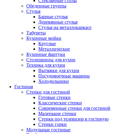
Стеклянные столы
Обеденные группы
Стулья
Барные стулья
Деревянные стулья
Стулья на металлокаркасе
Табуреты
Кухонные мойки
Круглые
Металлические
Кухонные фартуки
Столешницы для кухни
Техника для кухни
Вытяжки для кухни
Посудомоечные машины
Холодильники
Гостиная
Стенки для гостиной
Готовые стенки
Классические стенки
Современные стенки для гостиной
Маленькие стенки
Стенки под телевизор в гостиную
Стенки горки
Модульные гостиные