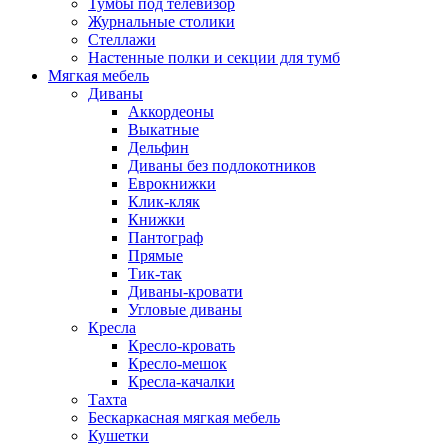
Тумбы под телевизор
Журнальные столики
Стеллажи
Настенные полки и секции для тумб
Мягкая мебель
Диваны
Аккордеоны
Выкатные
Дельфин
Диваны без подлокотников
Еврокнижки
Клик-кляк
Книжки
Пантограф
Прямые
Тик-так
Диваны-кровати
Угловые диваны
Кресла
Кресло-кровать
Кресло-мешок
Кресла-качалки
Тахта
Бескаркасная мягкая мебель
Кушетки