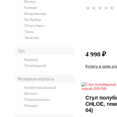
Велюр
Кожзам
Микровелюр
На Выбор
Отсутствует
Ткань
Экокожа
Тип
4 990 ₽
Барный
Полубарный
Купить в один кл
Материал корпуса
Комбинированный
Металл
Стул полуб
Полипропилен
CHLOE, тем
Фанера
04)