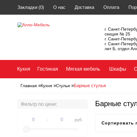
Закладки (0)
О нас
Доставка
Оплата
Пор
г. Санкт-Петербу
секция № 25
г. Санкт-Петерб
г. Санкт-Петерб
лит Б, отдел А
Кухня
Гостиная
Мягкая мебель
Шкафы
С
»
»
»
Барные стулья
Главная
Кухня
Стулья
Барные сту
Фильтр по цене:
-
руб.
Сортировать 