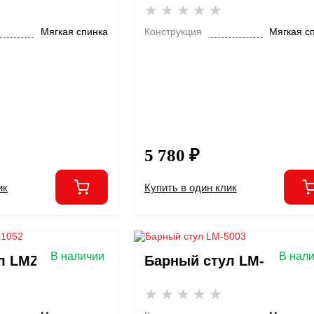
Мягкая спинка
Конструкция
Мягкая с
5 780 ₽
ик
Купить в один клик
В наличии
В нал
л LMZ-1052
Барный стул LM-5003