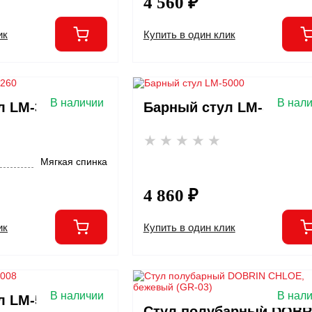
4 560 ₽
ик
Купить в один клик
В наличии
В нал
л LM-3260
Барный стул LM-5000
Мягкая спинка
4 860 ₽
ик
Купить в один клик
В наличии
В нал
л LM-5008
Стул полубарный DOBR