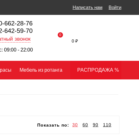
Написать нам
Войти
0-662-28-76
2-642-59-70
0
тный звонок
0 ₽
: 09:00 - 22:00
расы
Мебель из ротанга
РАСПРОДАЖА %
30
60
90
110
Показать по: