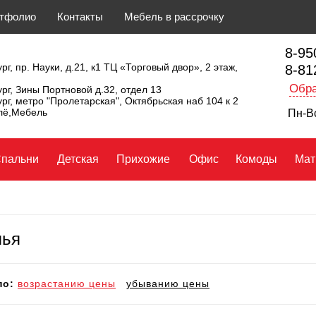
тфолио
Контакты
Мебель в рассрочку
8-95
рг, пр. Науки, д.21, к1 ТЦ «Торговый двор», 2 этаж,
8-81
Обра
ург, Зины Портновой д.32, отдел 13
ург, метро "Пролетарская", Октябрьская наб 104 к 2
ллё,Мебель
Пн-Вс
пальни
Детская
Прихожие
Офис
Комоды
Мат
лья
по:
возрастанию цены
убыванию цены