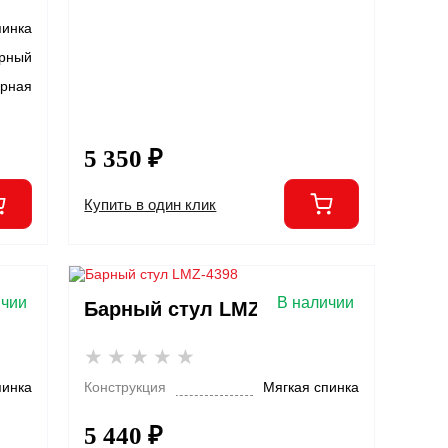
пинка
рный
урная
5 350 ₽
Купить в один клик
ичии
В наличии
Барный стул LMZ-4398
пинка
Конструкция
Мягкая спинка
5 440 ₽