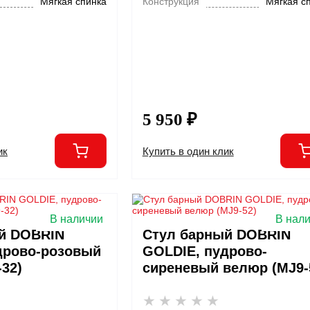
Мягкая спинка
Конструкция
Мягкая с
5 950 ₽
ик
Купить в один клик
В наличии
В нал
й DOBRIN
Стул барный DOBRIN
дрово-розовый
GOLDIE, пудрово-
32)
сиреневый велюр (MJ9-