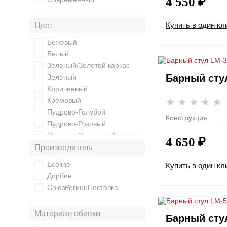
4 550 ₽
Купить в один кл
Цвет
Бежевый
Белый
Зеленый/Золотой каркас
Барный сту
Зелёный
Коричневый
Кремовый
Пудрово-Голубой
Конструкция
Пудрово-Розовый
Пудрово-Сиреневый
4 650 ₽
Светло-серый
Производитель
Серый
Ecoline
Купить в один кл
Синий
Дорбин
Синий/Золотой каркас
СоюзРегионПоставка
Темно-Серый
Черный
Материал обивки
Барный сту