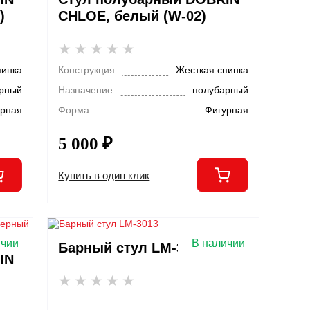
)
CHLOE, белый (W-02)
пинка
Конструкция
Жесткая спинка
рный
Назначение
полубарный
урная
Форма
Фигурная
5 000 ₽
Купить в один клик
ичии
В наличии
Барный стул LM-3013
IN