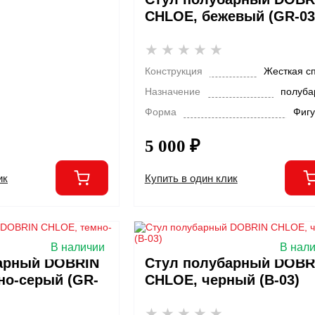
CHLOE, бежевый (GR-03
Конструкция
Жесткая с
Назначение
полуба
Форма
Фиг
5 000 ₽
ик
Купить в один клик
В наличии
В нал
арный DOBRIN
Стул полубарный DOBR
но-серый (GR-
CHLOE, черный (B-03)