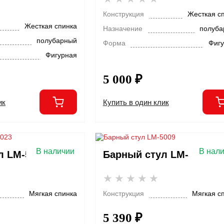
Конструкция
Жесткая с
Жесткая спинка
Назначение
полуба
полубарный
Форма
Фиг
Фигурная
5 000 ₽
ик
Купить в один клик
В наличии
В нал
л LM-5023
Барный стул LM-5009
Мягкая спинка
Конструкция
Мягкая с
5 390 ₽