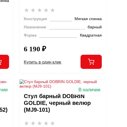
пинка
Конструкция
Мягкая спинка
Назначение
барный
Форма
Квадратная
6 190 ₽
Купить в один клик
ичии
В наличии
Стул барный DOBRIN
GOLDIE, черный велюр
52)
(MJ9-101)