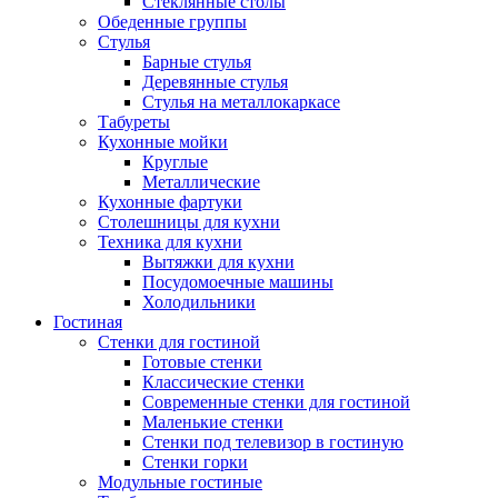
Стеклянные столы
Обеденные группы
Стулья
Барные стулья
Деревянные стулья
Стулья на металлокаркасе
Табуреты
Кухонные мойки
Круглые
Металлические
Кухонные фартуки
Столешницы для кухни
Техника для кухни
Вытяжки для кухни
Посудомоечные машины
Холодильники
Гостиная
Стенки для гостиной
Готовые стенки
Классические стенки
Современные стенки для гостиной
Маленькие стенки
Стенки под телевизор в гостиную
Стенки горки
Модульные гостиные