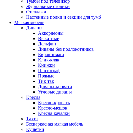
Тумбы под телевизор
Журнальные столики
Стеллажи
Настенные полки и секции для тумб
Мягкая мебель
Диваны
Аккордеоны
Выкатные
Дельфин
Диваны без подлокотников
Еврокнижки
Клик-кляк
Книжки
Пантограф
Прямые
Тик-так
Диваны-кровати
Угловые диваны
Кресла
Кресло-кровать
Кресло-мешок
Кресла-качалки
Тахта
Бескаркасная мягкая мебель
Кушетки