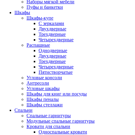
Наборы мягкой мебели
Пуфы и банкетки
Шкафы
Шкафы-купе
С зеркалами
Двухдверные
Трехдверные
Четырехдверные
Распашные
Однодверные
Двухдверные
Трехдверные
Четырехдверные
Пятистворчатые
Угловые консоли
Антресоли
Угловые шкафы
Шкафы для книг или посуды
Шкафы пеналы
Шкафы стеллажи
Спальни
Спальные гарнитуры
Модульные спальные гарнитуры
Кровати для спальни
Односпальные кровати