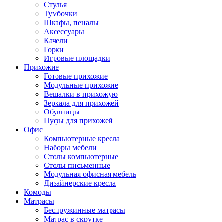
Стулья
Тумбочки
Шкафы, пеналы
Аксессуары
Качели
Горки
Игровые площадки
Прихожие
Готовые прихожие
Модульные прихожие
Вешалки в прихожую
Зеркала для прихожей
Обувницы
Пуфы для прихожей
Офис
Компьютерные кресла
Наборы мебели
Столы компьютерные
Столы письменные
Модульная офисная мебель
Дизайнерские кресла
Комоды
Матрасы
Беспружинные матрасы
Матрас в скрутке