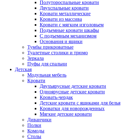
Полутороспальные кровати
Двухспальные кровати
Кровати металлические
Кровати из массива
Кровати с мягким изголовьем
Подъемные кровати шкафы
С подъемным механизмом
Основания и ящики
Тумбы прикроватные
Туалетные столики и трюмо
Зеркала
Пуфы для спальни
Детская
Модульная мебель
Кровати
Двухъярусные детские кровати
Одноярусные детские кровати
Кровать-чердак
Детские кровати с ящиками для белья
Кроватки для новорожденных
Мягкие детские кровати
Диванчики
Полки
Комоды
Столы