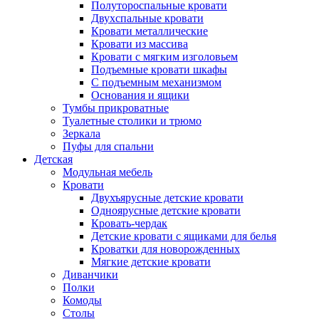
Полутороспальные кровати
Двухспальные кровати
Кровати металлические
Кровати из массива
Кровати с мягким изголовьем
Подъемные кровати шкафы
С подъемным механизмом
Основания и ящики
Тумбы прикроватные
Туалетные столики и трюмо
Зеркала
Пуфы для спальни
Детская
Модульная мебель
Кровати
Двухъярусные детские кровати
Одноярусные детские кровати
Кровать-чердак
Детские кровати с ящиками для белья
Кроватки для новорожденных
Мягкие детские кровати
Диванчики
Полки
Комоды
Столы