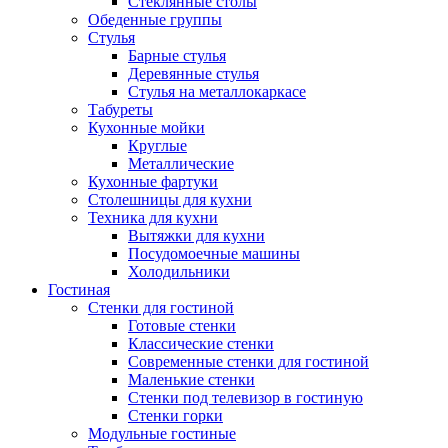
Стеклянные столы
Обеденные группы
Стулья
Барные стулья
Деревянные стулья
Стулья на металлокаркасе
Табуреты
Кухонные мойки
Круглые
Металлические
Кухонные фартуки
Столешницы для кухни
Техника для кухни
Вытяжки для кухни
Посудомоечные машины
Холодильники
Гостиная
Стенки для гостиной
Готовые стенки
Классические стенки
Современные стенки для гостиной
Маленькие стенки
Стенки под телевизор в гостиную
Стенки горки
Модульные гостиные