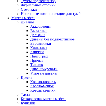
Тумбы под телевизор
Журнальные столики
Стеллажи
Настенные полки и секции для тумб
Мягкая мебель
Диваны
Аккордеоны
Выкатные
Дельфин
Диваны без подлокотников
Еврокнижки
Клик-кляк
Книжки
Пантограф
Прямые
Тик-так
Диваны-кровати
Угловые диваны
Кресла
Кресло-кровать
Кресло-мешок
Кресла-качалки
Тахта
Бескаркасная мягкая мебель
Кушетки