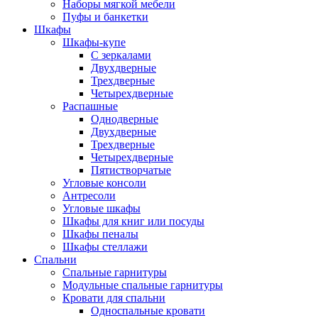
Наборы мягкой мебели
Пуфы и банкетки
Шкафы
Шкафы-купе
С зеркалами
Двухдверные
Трехдверные
Четырехдверные
Распашные
Однодверные
Двухдверные
Трехдверные
Четырехдверные
Пятистворчатые
Угловые консоли
Антресоли
Угловые шкафы
Шкафы для книг или посуды
Шкафы пеналы
Шкафы стеллажи
Спальни
Спальные гарнитуры
Модульные спальные гарнитуры
Кровати для спальни
Односпальные кровати