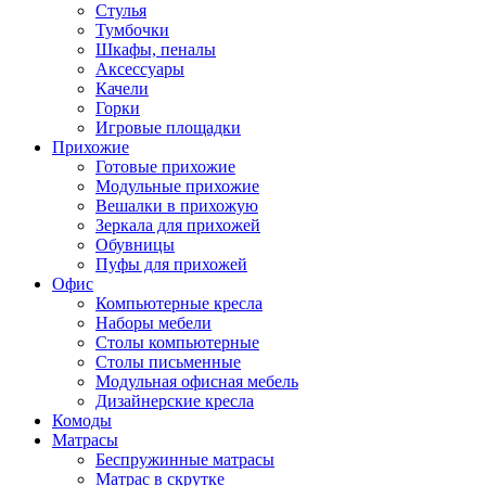
Стулья
Тумбочки
Шкафы, пеналы
Аксессуары
Качели
Горки
Игровые площадки
Прихожие
Готовые прихожие
Модульные прихожие
Вешалки в прихожую
Зеркала для прихожей
Обувницы
Пуфы для прихожей
Офис
Компьютерные кресла
Наборы мебели
Столы компьютерные
Столы письменные
Модульная офисная мебель
Дизайнерские кресла
Комоды
Матрасы
Беспружинные матрасы
Матрас в скрутке