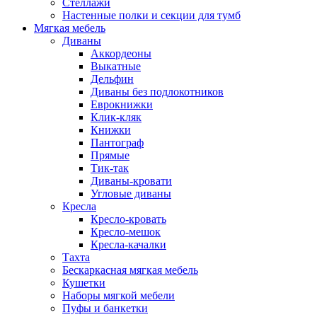
Стеллажи
Настенные полки и секции для тумб
Мягкая мебель
Диваны
Аккордеоны
Выкатные
Дельфин
Диваны без подлокотников
Еврокнижки
Клик-кляк
Книжки
Пантограф
Прямые
Тик-так
Диваны-кровати
Угловые диваны
Кресла
Кресло-кровать
Кресло-мешок
Кресла-качалки
Тахта
Бескаркасная мягкая мебель
Кушетки
Наборы мягкой мебели
Пуфы и банкетки