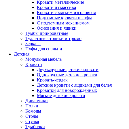
Кровати металлические
Кровати из массива
Кровати с мягким изголовьем
Подъемные кровати шкафы
С подъемным механизмом
Основания и ящики
Тумбы прикроватные
Туалетные столики и трюмо
Зеркала
Пуфы для спальни
Детская
Модульная мебель
Кровати
Двухъярусные детские кровати
Одноярусные детские кровати
Кровать-чердак
Детские кровати с ящиками для белья
Кроватки для новорожденных
Мягкие детские кровати
Диванчики
Полки
Комоды
Столы
Стулья
Тумбочки