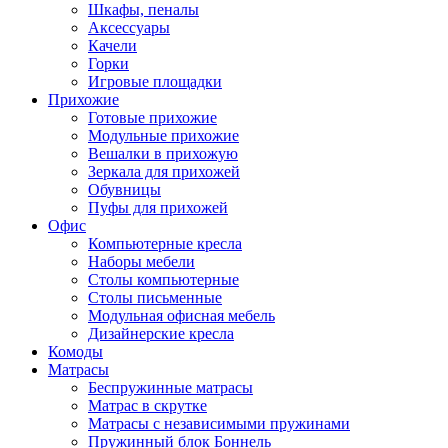
Шкафы, пеналы
Аксессуары
Качели
Горки
Игровые площадки
Прихожие
Готовые прихожие
Модульные прихожие
Вешалки в прихожую
Зеркала для прихожей
Обувницы
Пуфы для прихожей
Офис
Компьютерные кресла
Наборы мебели
Столы компьютерные
Столы письменные
Модульная офисная мебель
Дизайнерские кресла
Комоды
Матрасы
Беспружинные матрасы
Матрас в скрутке
Матрасы с независимыми пружинами
Пружинный блок Боннель