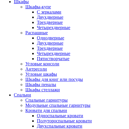
Шкафы
Шкафы-купе
С зеркалами
Двухдверные
Трехдверные
Четырехдверные
Распашные
Однодверные
Двухдверные
Трехдверные
Четырехдверные
Пятистворчатые
Угловые консоли
Антресоли
Угловые шкафы
Шкафы для книг или посуды
Шкафы пеналы
Шкафы стеллажи
Спальни
Спальные гарнитуры
Модульные спальные гарнитуры
Кровати для спальни
Односпальные кровати
Полутороспальные кровати
Двухспальные кровати