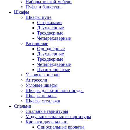
Наборы мягкой мебели
Пуфы и банкетки
Шкафы
Шкафы-купе
С зеркалами
Двухдверные
Трехдверные
Четырехдверные
Распашные
Однодверные
Двухдверные
Трехдверные
Четырехдверные
Пятистворчатые
Угловые консоли
Антресоли
Угловые шкафы
Шкафы для книг или посуды
Шкафы пеналы
Шкафы стеллажи
Спальни
Спальные гарнитуры
Модульные спальные гарнитуры
Кровати для спальни
Односпальные кровати