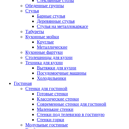
Стеклянные столы
Обеденные группы
Стулья
Барные стулья
Деревянные стулья
Стулья на металлокаркасе
Табуреты
Кухонные мойки
Круглые
Металлические
Кухонные фартуки
Столешницы для кухни
Техника для кухни
Вытяжки для кухни
Посудомоечные машины
Холодильники
Гостиная
Стенки для гостиной
Готовые стенки
Классические стенки
Современные стенки для гостиной
Маленькие стенки
Стенки под телевизор в гостиную
Стенки горки
Модульные гостиные