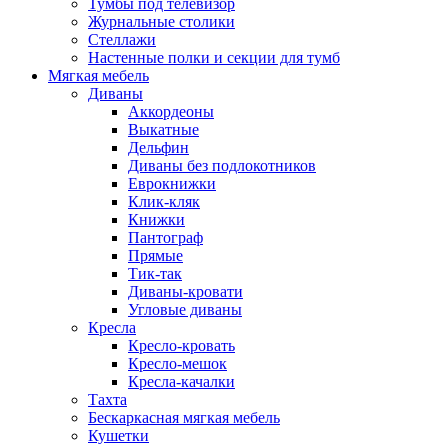
Тумбы под телевизор
Журнальные столики
Стеллажи
Настенные полки и секции для тумб
Мягкая мебель
Диваны
Аккордеоны
Выкатные
Дельфин
Диваны без подлокотников
Еврокнижки
Клик-кляк
Книжки
Пантограф
Прямые
Тик-так
Диваны-кровати
Угловые диваны
Кресла
Кресло-кровать
Кресло-мешок
Кресла-качалки
Тахта
Бескаркасная мягкая мебель
Кушетки