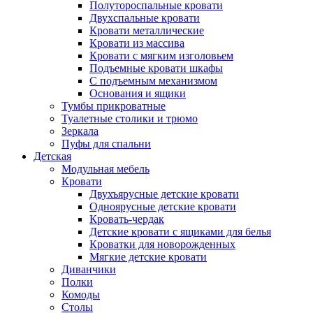
Полутороспальные кровати
Двухспальные кровати
Кровати металлические
Кровати из массива
Кровати с мягким изголовьем
Подъемные кровати шкафы
С подъемным механизмом
Основания и ящики
Тумбы прикроватные
Туалетные столики и трюмо
Зеркала
Пуфы для спальни
Детская
Модульная мебель
Кровати
Двухъярусные детские кровати
Одноярусные детские кровати
Кровать-чердак
Детские кровати с ящиками для белья
Кроватки для новорожденных
Мягкие детские кровати
Диванчики
Полки
Комоды
Столы