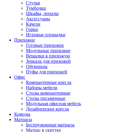
Стулья
Тумбочки
Шкафы, пеналы
Аксессуары
Качели
Горки
Игровые площадки
Прихожие
Готовые прихожие
Модульные прихожие
Вешалки в прихожую
Зеркала для прихожей
Обувницы
Пуфы для прихожей
Офис
Компьютерные кресла
Наборы мебели
Столы компьютерные
Столы письменные
Модульная офисная мебель
Дизайнерские кресла
Комоды
Матрасы
Беспружинные матрасы
Матрас в скрутке