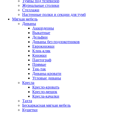
Тумбы под телевизор
Журнальные столики
Стеллажи
Настенные полки и секции для тумб
Мягкая мебель
Диваны
Аккордеоны
Выкатные
Дельфин
Диваны без подлокотников
Еврокнижки
Клик-кляк
Книжки
Пантограф
Прямые
Тик-так
Диваны-кровати
Угловые диваны
Кресла
Кресло-кровать
Кресло-мешок
Кресла-качалки
Тахта
Бескаркасная мягкая мебель
Кушетки