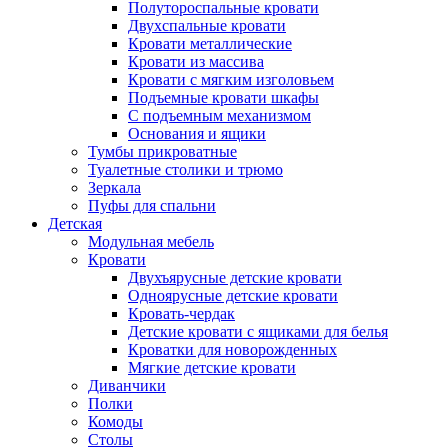
Полутороспальные кровати
Двухспальные кровати
Кровати металлические
Кровати из массива
Кровати с мягким изголовьем
Подъемные кровати шкафы
С подъемным механизмом
Основания и ящики
Тумбы прикроватные
Туалетные столики и трюмо
Зеркала
Пуфы для спальни
Детская
Модульная мебель
Кровати
Двухъярусные детские кровати
Одноярусные детские кровати
Кровать-чердак
Детские кровати с ящиками для белья
Кроватки для новорожденных
Мягкие детские кровати
Диванчики
Полки
Комоды
Столы