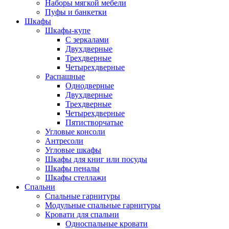
Наборы мягкой мебели
Пуфы и банкетки
Шкафы
Шкафы-купе
С зеркалами
Двухдверные
Трехдверные
Четырехдверные
Распашные
Однодверные
Двухдверные
Трехдверные
Четырехдверные
Пятистворчатые
Угловые консоли
Антресоли
Угловые шкафы
Шкафы для книг или посуды
Шкафы пеналы
Шкафы стеллажи
Спальни
Спальные гарнитуры
Модульные спальные гарнитуры
Кровати для спальни
Односпальные кровати