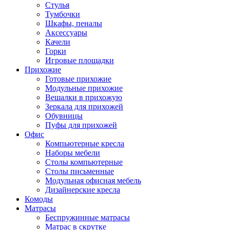
Стулья
Тумбочки
Шкафы, пеналы
Аксессуары
Качели
Горки
Игровые площадки
Прихожие
Готовые прихожие
Модульные прихожие
Вешалки в прихожую
Зеркала для прихожей
Обувницы
Пуфы для прихожей
Офис
Компьютерные кресла
Наборы мебели
Столы компьютерные
Столы письменные
Модульная офисная мебель
Дизайнерские кресла
Комоды
Матрасы
Беспружинные матрасы
Матрас в скрутке