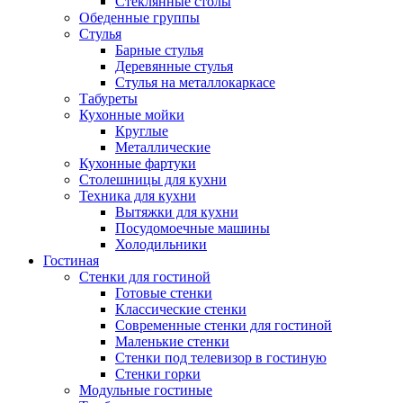
Стеклянные столы
Обеденные группы
Стулья
Барные стулья
Деревянные стулья
Стулья на металлокаркасе
Табуреты
Кухонные мойки
Круглые
Металлические
Кухонные фартуки
Столешницы для кухни
Техника для кухни
Вытяжки для кухни
Посудомоечные машины
Холодильники
Гостиная
Стенки для гостиной
Готовые стенки
Классические стенки
Современные стенки для гостиной
Маленькие стенки
Стенки под телевизор в гостиную
Стенки горки
Модульные гостиные