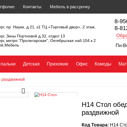
тфолио
Контакты
Мебель в рассрочку
8-95
рг, пр. Науки, д.21, к1 ТЦ «Торговый двор», 2 этаж,
8-81
Обра
ург, Зины Портновой д.32, отдел 13
ург, метро "Пролетарская", Октябрьская наб 104 к 2
ллё,Мебель
Пн-Вс
пальни
Детская
Прихожие
Офис
Комоды
Мат
 раздвижной
Н14 Стол обе
раздвижной
Код Товара:
Н14 Сто