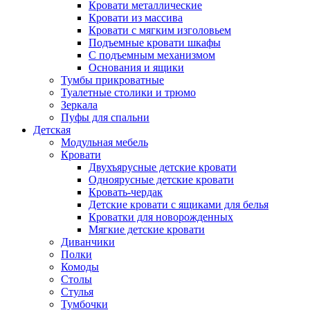
Кровати металлические
Кровати из массива
Кровати с мягким изголовьем
Подъемные кровати шкафы
С подъемным механизмом
Основания и ящики
Тумбы прикроватные
Туалетные столики и трюмо
Зеркала
Пуфы для спальни
Детская
Модульная мебель
Кровати
Двухъярусные детские кровати
Одноярусные детские кровати
Кровать-чердак
Детские кровати с ящиками для белья
Кроватки для новорожденных
Мягкие детские кровати
Диванчики
Полки
Комоды
Столы
Стулья
Тумбочки