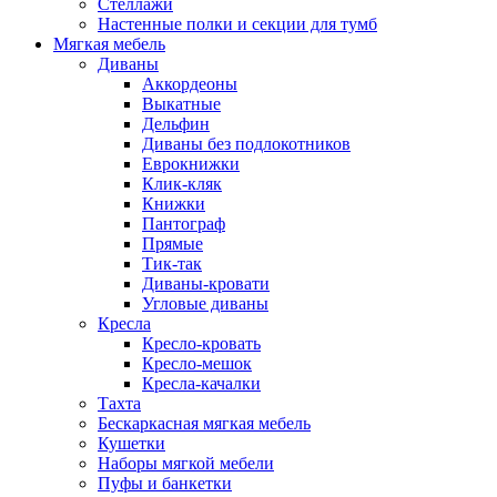
Стеллажи
Настенные полки и секции для тумб
Мягкая мебель
Диваны
Аккордеоны
Выкатные
Дельфин
Диваны без подлокотников
Еврокнижки
Клик-кляк
Книжки
Пантограф
Прямые
Тик-так
Диваны-кровати
Угловые диваны
Кресла
Кресло-кровать
Кресло-мешок
Кресла-качалки
Тахта
Бескаркасная мягкая мебель
Кушетки
Наборы мягкой мебели
Пуфы и банкетки