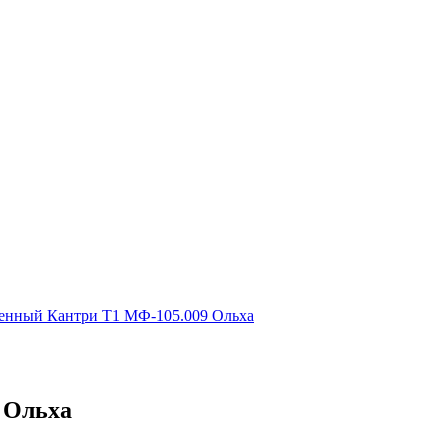
денный Кантри Т1 МФ-105.009 Ольха
 Ольха