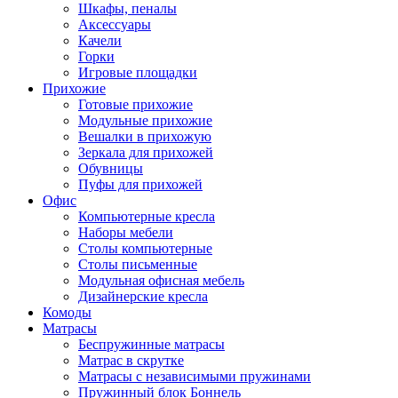
Шкафы, пеналы
Аксессуары
Качели
Горки
Игровые площадки
Прихожие
Готовые прихожие
Модульные прихожие
Вешалки в прихожую
Зеркала для прихожей
Обувницы
Пуфы для прихожей
Офис
Компьютерные кресла
Наборы мебели
Столы компьютерные
Столы письменные
Модульная офисная мебель
Дизайнерские кресла
Комоды
Матрасы
Беспружинные матрасы
Матрас в скрутке
Матрасы с независимыми пружинами
Пружинный блок Боннель