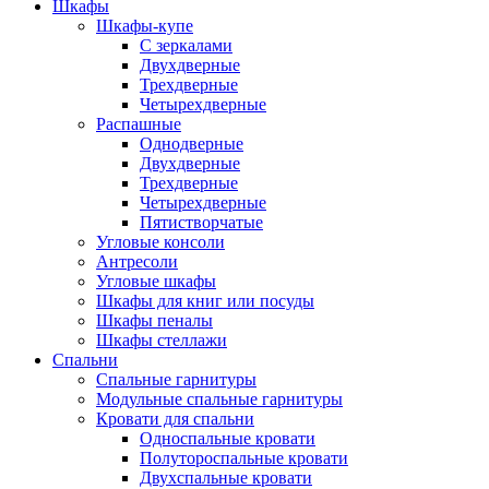
Шкафы
Шкафы-купе
С зеркалами
Двухдверные
Трехдверные
Четырехдверные
Распашные
Однодверные
Двухдверные
Трехдверные
Четырехдверные
Пятистворчатые
Угловые консоли
Антресоли
Угловые шкафы
Шкафы для книг или посуды
Шкафы пеналы
Шкафы стеллажи
Спальни
Спальные гарнитуры
Модульные спальные гарнитуры
Кровати для спальни
Односпальные кровати
Полутороспальные кровати
Двухспальные кровати