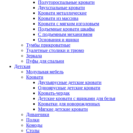
Полутороспальные кровати
Двухспальные кровати
Кровати металлические
Кровати из массива
Кровати с мягким изголовьем
Подъемные кровати шкафы
С подъемным механизмом
Основания и ящики
Тумбы прикроватные
Туалетные столики и трюмо
Зеркала
Пуфы для спальни
Детская
Модульная мебель
Кровати
Двухъярусные детские кровати
Одноярусные детские кровати
Кровать-чердак
Детские кровати с ящиками для белья
Кроватки для новорожденных
Мягкие детские кровати
Диванчики
Полки
Комоды
Столы