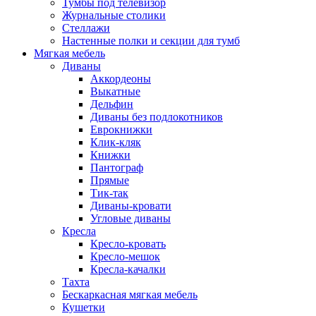
Тумбы под телевизор
Журнальные столики
Стеллажи
Настенные полки и секции для тумб
Мягкая мебель
Диваны
Аккордеоны
Выкатные
Дельфин
Диваны без подлокотников
Еврокнижки
Клик-кляк
Книжки
Пантограф
Прямые
Тик-так
Диваны-кровати
Угловые диваны
Кресла
Кресло-кровать
Кресло-мешок
Кресла-качалки
Тахта
Бескаркасная мягкая мебель
Кушетки