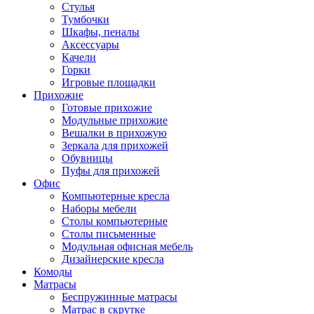
Стулья
Тумбочки
Шкафы, пеналы
Аксессуары
Качели
Горки
Игровые площадки
Прихожие
Готовые прихожие
Модульные прихожие
Вешалки в прихожую
Зеркала для прихожей
Обувницы
Пуфы для прихожей
Офис
Компьютерные кресла
Наборы мебели
Столы компьютерные
Столы письменные
Модульная офисная мебель
Дизайнерские кресла
Комоды
Матрасы
Беспружинные матрасы
Матрас в скрутке