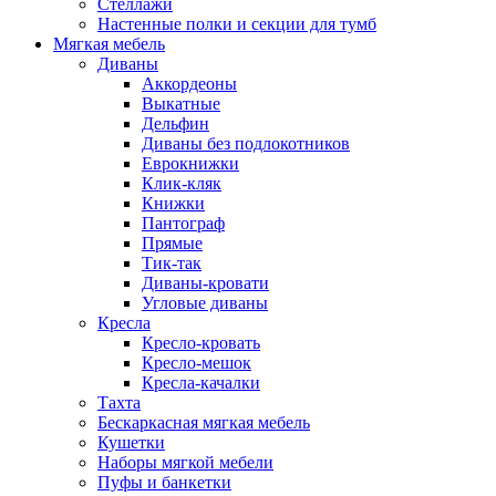
Стеллажи
Настенные полки и секции для тумб
Мягкая мебель
Диваны
Аккордеоны
Выкатные
Дельфин
Диваны без подлокотников
Еврокнижки
Клик-кляк
Книжки
Пантограф
Прямые
Тик-так
Диваны-кровати
Угловые диваны
Кресла
Кресло-кровать
Кресло-мешок
Кресла-качалки
Тахта
Бескаркасная мягкая мебель
Кушетки
Наборы мягкой мебели
Пуфы и банкетки