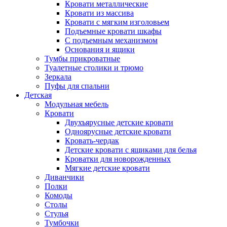
Кровати металлические
Кровати из массива
Кровати с мягким изголовьем
Подъемные кровати шкафы
С подъемным механизмом
Основания и ящики
Тумбы прикроватные
Туалетные столики и трюмо
Зеркала
Пуфы для спальни
Детская
Модульная мебель
Кровати
Двухъярусные детские кровати
Одноярусные детские кровати
Кровать-чердак
Детские кровати с ящиками для белья
Кроватки для новорожденных
Мягкие детские кровати
Диванчики
Полки
Комоды
Столы
Стулья
Тумбочки