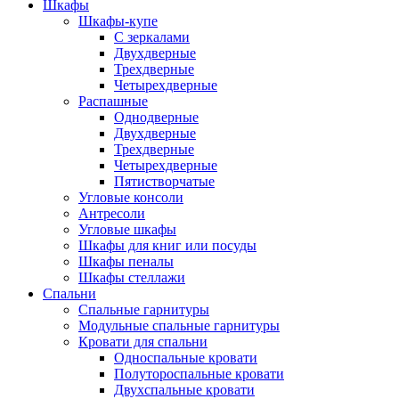
Шкафы
Шкафы-купе
С зеркалами
Двухдверные
Трехдверные
Четырехдверные
Распашные
Однодверные
Двухдверные
Трехдверные
Четырехдверные
Пятистворчатые
Угловые консоли
Антресоли
Угловые шкафы
Шкафы для книг или посуды
Шкафы пеналы
Шкафы стеллажи
Спальни
Спальные гарнитуры
Модульные спальные гарнитуры
Кровати для спальни
Односпальные кровати
Полутороспальные кровати
Двухспальные кровати