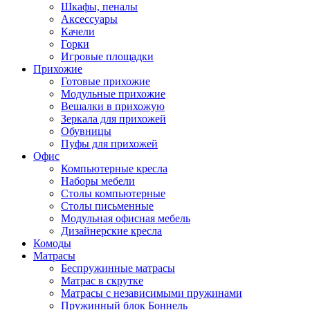
Шкафы, пеналы
Аксессуары
Качели
Горки
Игровые площадки
Прихожие
Готовые прихожие
Модульные прихожие
Вешалки в прихожую
Зеркала для прихожей
Обувницы
Пуфы для прихожей
Офис
Компьютерные кресла
Наборы мебели
Столы компьютерные
Столы письменные
Модульная офисная мебель
Дизайнерские кресла
Комоды
Матрасы
Беспружинные матрасы
Матрас в скрутке
Матрасы с независимыми пружинами
Пружинный блок Боннель