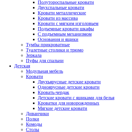
Полутороспальные кровати
Двухспальные кровати
Кровати металлические
Кровати из массива
Кровати с мягким изголовьем
Подъемные кровати шкафы
С подъемным механизмом
Основания и ящики
Тумбы прикроватные
Туалетные столики и трюмо
Зеркала
Пуфы для спальни
Детская
Модульная мебель
Кровати
Двухъярусные детские кровати
Одноярусные детские кровати
Кровать-чердак
Детские кровати с ящиками для белья
Кроватки для новорожденных
Мягкие детские кровати
Диванчики
Полки
Комоды
Столы