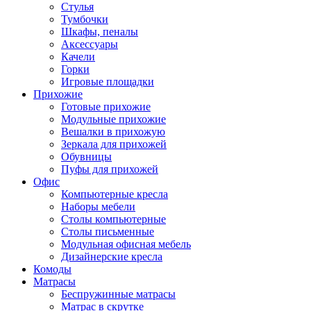
Стулья
Тумбочки
Шкафы, пеналы
Аксессуары
Качели
Горки
Игровые площадки
Прихожие
Готовые прихожие
Модульные прихожие
Вешалки в прихожую
Зеркала для прихожей
Обувницы
Пуфы для прихожей
Офис
Компьютерные кресла
Наборы мебели
Столы компьютерные
Столы письменные
Модульная офисная мебель
Дизайнерские кресла
Комоды
Матрасы
Беспружинные матрасы
Матрас в скрутке