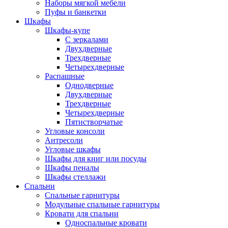
Наборы мягкой мебели
Пуфы и банкетки
Шкафы
Шкафы-купе
С зеркалами
Двухдверные
Трехдверные
Четырехдверные
Распашные
Однодверные
Двухдверные
Трехдверные
Четырехдверные
Пятистворчатые
Угловые консоли
Антресоли
Угловые шкафы
Шкафы для книг или посуды
Шкафы пеналы
Шкафы стеллажи
Спальни
Спальные гарнитуры
Модульные спальные гарнитуры
Кровати для спальни
Односпальные кровати