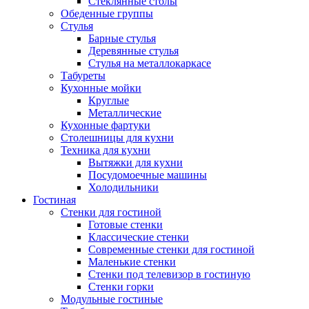
Стеклянные столы
Обеденные группы
Стулья
Барные стулья
Деревянные стулья
Стулья на металлокаркасе
Табуреты
Кухонные мойки
Круглые
Металлические
Кухонные фартуки
Столешницы для кухни
Техника для кухни
Вытяжки для кухни
Посудомоечные машины
Холодильники
Гостиная
Стенки для гостиной
Готовые стенки
Классические стенки
Современные стенки для гостиной
Маленькие стенки
Стенки под телевизор в гостиную
Стенки горки
Модульные гостиные