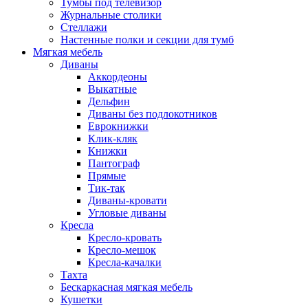
Тумбы под телевизор
Журнальные столики
Стеллажи
Настенные полки и секции для тумб
Мягкая мебель
Диваны
Аккордеоны
Выкатные
Дельфин
Диваны без подлокотников
Еврокнижки
Клик-кляк
Книжки
Пантограф
Прямые
Тик-так
Диваны-кровати
Угловые диваны
Кресла
Кресло-кровать
Кресло-мешок
Кресла-качалки
Тахта
Бескаркасная мягкая мебель
Кушетки