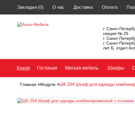
Закладки (0)
О нас
Доставка
Оплата
Пор
г. Санкт-Петербу
секция № 25
г. Санкт-Петерб
г. Санкт-Петерб
лит Б, отдел А
Кухня
Гостиная
Мягкая мебель
Шкафы
С
»
»
ШК 204 Шкаф для одежды комбинир
Главная
Модули