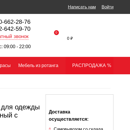
Написать нам
Войти
0-662-28-76
2-642-59-70
0
тный звонок
0 ₽
: 09:00 - 22:00
расы
Мебель из ротанга
РАСПРОДАЖА %
 для одежды
Доставка
ный с
осуществляется:
Самовывозом со склада