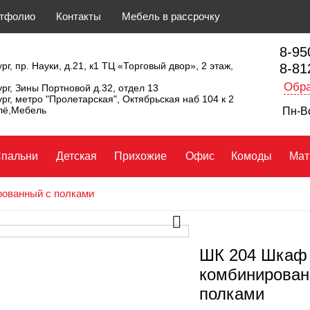
тфолио
Контакты
Мебель в рассрочку
8-95
рг, пр. Науки, д.21, к1 ТЦ «Торговый двор», 2 этаж,
8-81
Обра
ург, Зины Портновой д.32, отдел 13
ург, метро "Пролетарская", Октябрьская наб 104 к 2
ллё,Мебель
Пн-Вс
пальни
Детская
Прихожие
Офис
Комоды
Мат
ованный с полками
ШК 204 Шкаф
комбинирован
полками