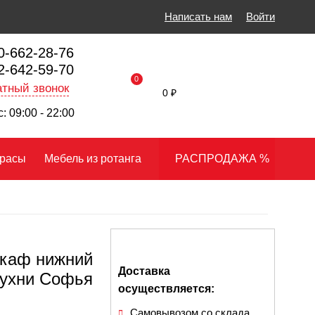
Написать нам
Войти
0-662-28-76
2-642-59-70
0
тный звонок
0 ₽
: 09:00 - 22:00
расы
Мебель из ротанга
РАСПРОДАЖА %
каф нижний
Доставка
кухни Софья
осуществляется:
Самовывозом со склада