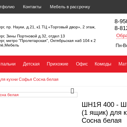
тфолио
Контакты
Мебель в рассрочку
8-95
рг, пр. Науки, д.21, к1 ТЦ «Торговый двор», 2 этаж,
8-81
Обра
ург, Зины Портновой д.32, отдел 13
ург, метро "Пролетарская", Октябрьская наб 104 к 2
ллё,Мебель
Пн-Вс
пальни
Детская
Прихожие
Офис
Комоды
Мат
для кухни Софья Сосна белая
ШН1Я 400 - Ш
(1 ящик) для 
Сосна белая