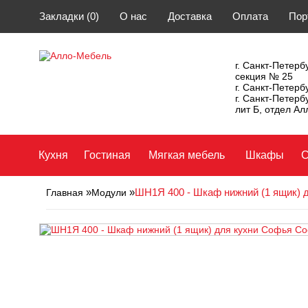
Закладки (0)
О нас
Доставка
Оплата
Пор
г. Санкт-Петербу
секция № 25
г. Санкт-Петерб
г. Санкт-Петерб
лит Б, отдел А
Кухня
Гостиная
Мягкая мебель
Шкафы
С
»
»
ШН1Я 400 - Шкаф нижний (1 ящик) 
Главная
Модули