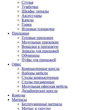
Стулья
Тумбочки
Шкафы, пеналы
Аксессуары
Качели
Горки
Игровые площадки
Прихожие
Готовые прихожие
Модульные прихожие
Вешалки в прихожую
Зеркала для прихожей
Обувницы
Пуфы для прихожей
Офис
Компьютерные кресла
Наборы мебели
Столы компьютерные
Столы письменные
Модульная офисная мебель
Дизайнерские кресла
Комоды
Матрасы
Беспружинные матрасы
Матрас в скрутке