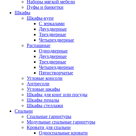
Наборы мягкой мебели
Пуфы и банкетки
Шкафы
Шкафы-купе
С зеркалами
Двухдверные
Трехдверные
Четырехдверные
Распашные
Однодверные
Двухдверные
Трехдверные
Четырехдверные
Пятистворчатые
Угловые консоли
Антресоли
Угловые шкафы
Шкафы для книг или посуды
Шкафы пеналы
Шкафы стеллажи
Спальни
Спальные гарнитуры
Модульные спальные гарнитуры
Кровати для спальни
Односпальные кровати