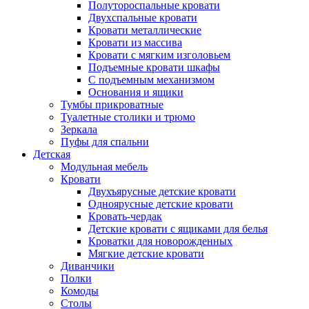
Полутороспальные кровати
Двухспальные кровати
Кровати металлические
Кровати из массива
Кровати с мягким изголовьем
Подъемные кровати шкафы
С подъемным механизмом
Основания и ящики
Тумбы прикроватные
Туалетные столики и трюмо
Зеркала
Пуфы для спальни
Детская
Модульная мебель
Кровати
Двухъярусные детские кровати
Одноярусные детские кровати
Кровать-чердак
Детские кровати с ящиками для белья
Кроватки для новорожденных
Мягкие детские кровати
Диванчики
Полки
Комоды
Столы