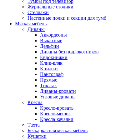
Тумбы под телевизор
Журнальные столики
Стеллажи
Настенные полки и секции для тумб
Мягкая мебель
Диваны
Аккордеоны
Выкатные
Дельфин
Диваны без подлокотников
Еврокнижки
Клик-кляк
Книжки
Пантограф
Прямые
Тик-так
Диваны-кровати
Угловые диваны
Кресла
Кресло-кровать
Кресло-мешок
Кресла-качалки
Тахта
Бескаркасная мягкая мебель
Кушетки