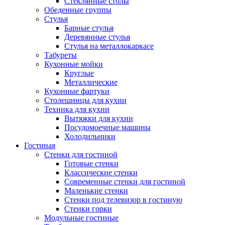
Стеклянные столы
Обеденные группы
Стулья
Барные стулья
Деревянные стулья
Стулья на металлокаркасе
Табуреты
Кухонные мойки
Круглые
Металлические
Кухонные фартуки
Столешницы для кухни
Техника для кухни
Вытяжки для кухни
Посудомоечные машины
Холодильники
Гостиная
Стенки для гостиной
Готовые стенки
Классические стенки
Современные стенки для гостиной
Маленькие стенки
Стенки под телевизор в гостиную
Стенки горки
Модульные гостиные