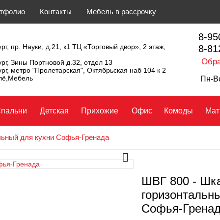
тфолио
Контакты
Мебель в рассрочку
8-95
рг, пр. Науки, д.21, к1 ТЦ «Торговый двор», 2 этаж,
8-81
Обра
ург, Зины Портновой д.32, отдел 13
ург, метро "Пролетарская", Октябрьская наб 104 к 2
ллё,Мебель
Пн-Вс
пальни
Детская
Прихожие
Офис
Комоды
Мат
льный для кухни Софья-Гренада
ШВГ 800 - Шк
горизонтальны
Софья-Грена