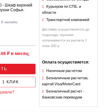
 - Шкаф верхний
Курьером по СПБ. и
кухни Софья-
области
Транспортной компанией
Доставка осуществляется до
подъезда, грузчики
оплачиваются из расчета 1
этаж 200 р
108 ₽ в месяц
Оплата осуществяется:
ИТЬ
Наличным расчетом
Безналичным расчетом,
 1 КЛИК
картой Visa/MsterCard
Безналичный расчет -
ешевле?
банковским переводом