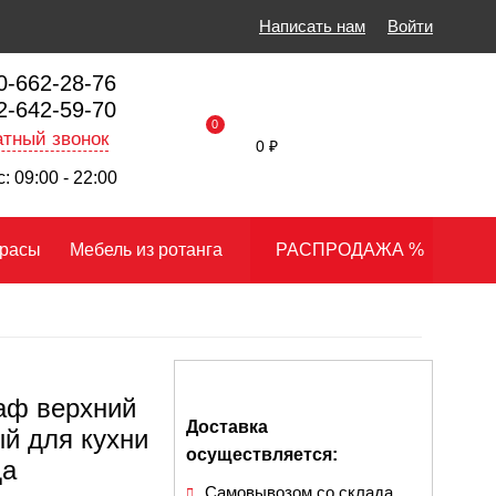
Написать нам
Войти
0-662-28-76
2-642-59-70
0
тный звонок
0 ₽
: 09:00 - 22:00
расы
Мебель из ротанга
РАСПРОДАЖА %
аф верхний
Доставка
й для кухни
осуществляется:
да
Самовывозом со склада