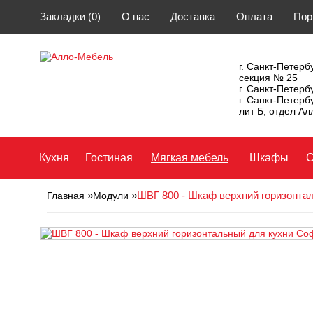
Закладки (0)
О нас
Доставка
Оплата
Пор
г. Санкт-Петербу
секция № 25
г. Санкт-Петерб
г. Санкт-Петерб
лит Б, отдел А
Кухня
Гостиная
Мягкая мебель
Шкафы
С
»
»
ШВГ 800 - Шкаф верхний горизонта
Главная
Модули