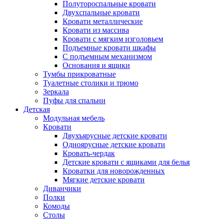
Полутороспальные кровати
Двухспальные кровати
Кровати металлические
Кровати из массива
Кровати с мягким изголовьем
Подъемные кровати шкафы
С подъемным механизмом
Основания и ящики
Тумбы прикроватные
Туалетные столики и трюмо
Зеркала
Пуфы для спальни
Детская
Модульная мебель
Кровати
Двухъярусные детские кровати
Одноярусные детские кровати
Кровать-чердак
Детские кровати с ящиками для белья
Кроватки для новорожденных
Мягкие детские кровати
Диванчики
Полки
Комоды
Столы