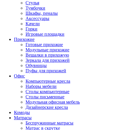
Стулья
Тумбочки
Шкафы, пеналы
Аксессуары
Качели
Горки
Игровые площадки
Прихожие
Готовые прихожие
Модульные прихожие
Вешалки в прихожую
Зеркала для прихожей
Обувницы
Пуфы для прихожей
Офис
Компьютерные кресла
Наборы мебели
Столы компьютерные
Столы письменные
Модульная офисная мебель
Дизайнерские кресла
Комоды
Матрасы
Беспружинные матрасы
Матрас в скрутке