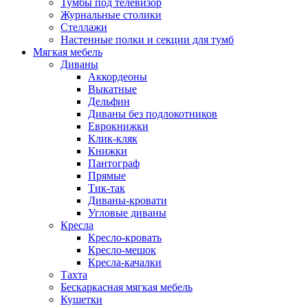
Тумбы под телевизор
Журнальные столики
Стеллажи
Настенные полки и секции для тумб
Мягкая мебель
Диваны
Аккордеоны
Выкатные
Дельфин
Диваны без подлокотников
Еврокнижки
Клик-кляк
Книжки
Пантограф
Прямые
Тик-так
Диваны-кровати
Угловые диваны
Кресла
Кресло-кровать
Кресло-мешок
Кресла-качалки
Тахта
Бескаркасная мягкая мебель
Кушетки