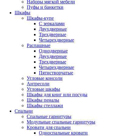
Наборы мягкой мебели
Пуфы и банкетки
Шкафы
Шкафы-купе
С зеркалами
Двухдверные
Трехдверные
Четырехдверные
Распашные
Однодверные
Двухдверные
Трехдверные
Четырехдверные
Пятистворчатые
Угловые консоли
Антресоли
Угловые шкафы
Шкафы для книг или посуды
Шкафы пеналы
Шкафы стеллажи
Спальни
Спальные гарнитуры
Модульные спальные гарнитуры
Кровати для спальни
Односпальные кровати