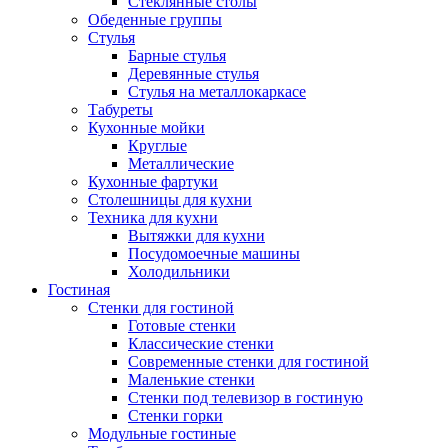
Стеклянные столы
Обеденные группы
Стулья
Барные стулья
Деревянные стулья
Стулья на металлокаркасе
Табуреты
Кухонные мойки
Круглые
Металлические
Кухонные фартуки
Столешницы для кухни
Техника для кухни
Вытяжки для кухни
Посудомоечные машины
Холодильники
Гостиная
Стенки для гостиной
Готовые стенки
Классические стенки
Современные стенки для гостиной
Маленькие стенки
Стенки под телевизор в гостиную
Стенки горки
Модульные гостиные