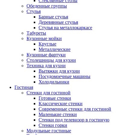
Стеклянные столы
Обеденные группы
Стулья
Барные стулья
Деревянные стулья
Стулья на металлокаркасе
Табуреты
Кухонные мойки
Круглые
Металлические
Кухонные фартуки
Столешницы для кухни
Техника для кухни
Вытяжки для кухни
Посудомоечные машины
Холодильники
Гостиная
Стенки для гостиной
Готовые стенки
Классические стенки
Современные стенки для гостиной
Маленькие стенки
Стенки под телевизор в гостиную
Стенки горки
Модульные гостиные