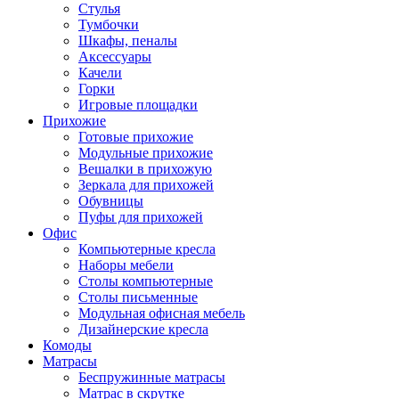
Стулья
Тумбочки
Шкафы, пеналы
Аксессуары
Качели
Горки
Игровые площадки
Прихожие
Готовые прихожие
Модульные прихожие
Вешалки в прихожую
Зеркала для прихожей
Обувницы
Пуфы для прихожей
Офис
Компьютерные кресла
Наборы мебели
Столы компьютерные
Столы письменные
Модульная офисная мебель
Дизайнерские кресла
Комоды
Матрасы
Беспружинные матрасы
Матрас в скрутке