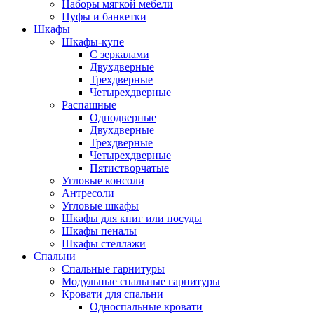
Наборы мягкой мебели
Пуфы и банкетки
Шкафы
Шкафы-купе
С зеркалами
Двухдверные
Трехдверные
Четырехдверные
Распашные
Однодверные
Двухдверные
Трехдверные
Четырехдверные
Пятистворчатые
Угловые консоли
Антресоли
Угловые шкафы
Шкафы для книг или посуды
Шкафы пеналы
Шкафы стеллажи
Спальни
Спальные гарнитуры
Модульные спальные гарнитуры
Кровати для спальни
Односпальные кровати