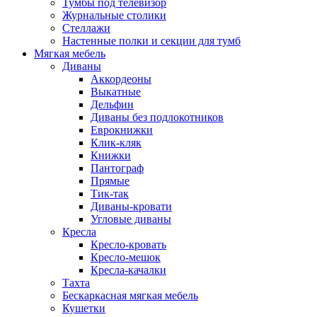
Тумбы под телевизор
Журнальные столики
Стеллажи
Настенные полки и секции для тумб
Мягкая мебель
Диваны
Аккордеоны
Выкатные
Дельфин
Диваны без подлокотников
Еврокнижки
Клик-кляк
Книжки
Пантограф
Прямые
Тик-так
Диваны-кровати
Угловые диваны
Кресла
Кресло-кровать
Кресло-мешок
Кресла-качалки
Тахта
Бескаркасная мягкая мебель
Кушетки