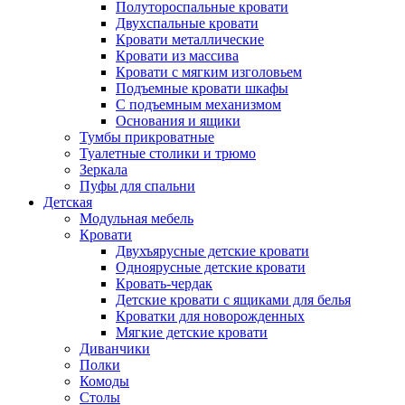
Полутороспальные кровати
Двухспальные кровати
Кровати металлические
Кровати из массива
Кровати с мягким изголовьем
Подъемные кровати шкафы
С подъемным механизмом
Основания и ящики
Тумбы прикроватные
Туалетные столики и трюмо
Зеркала
Пуфы для спальни
Детская
Модульная мебель
Кровати
Двухъярусные детские кровати
Одноярусные детские кровати
Кровать-чердак
Детские кровати с ящиками для белья
Кроватки для новорожденных
Мягкие детские кровати
Диванчики
Полки
Комоды
Столы