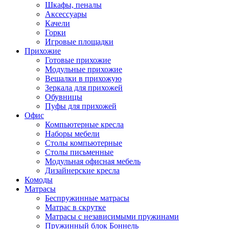
Шкафы, пеналы
Аксессуары
Качели
Горки
Игровые площадки
Прихожие
Готовые прихожие
Модульные прихожие
Вешалки в прихожую
Зеркала для прихожей
Обувницы
Пуфы для прихожей
Офис
Компьютерные кресла
Наборы мебели
Столы компьютерные
Столы письменные
Модульная офисная мебель
Дизайнерские кресла
Комоды
Матрасы
Беспружинные матрасы
Матрас в скрутке
Матрасы с независимыми пружинами
Пружинный блок Боннель