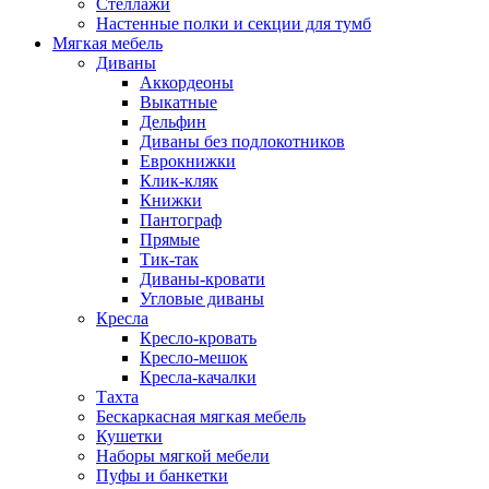
Стеллажи
Настенные полки и секции для тумб
Мягкая мебель
Диваны
Аккордеоны
Выкатные
Дельфин
Диваны без подлокотников
Еврокнижки
Клик-кляк
Книжки
Пантограф
Прямые
Тик-так
Диваны-кровати
Угловые диваны
Кресла
Кресло-кровать
Кресло-мешок
Кресла-качалки
Тахта
Бескаркасная мягкая мебель
Кушетки
Наборы мягкой мебели
Пуфы и банкетки