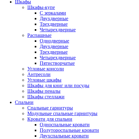
Шкафы
Шкафы-купе
С зеркалами
Двухдверные
Трехдверные
Четырехдверные
Распашные
Однодверные
Двухдверные
Трехдверные
Четырехдверные
Пятистворчатые
Угловые консоли
Антресоли
Угловые шкафы
Шкафы для книг или посуды
Шкафы пеналы
Шкафы стеллажи
Спальни
Спальные гарнитуры
Модульные спальные гарнитуры
Кровати для спальни
Односпальные кровати
Полутороспальные кровати
Двухспальные кровати