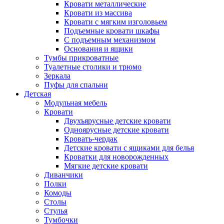
Кровати металлические
Кровати из массива
Кровати с мягким изголовьем
Подъемные кровати шкафы
С подъемным механизмом
Основания и ящики
Тумбы прикроватные
Туалетные столики и трюмо
Зеркала
Пуфы для спальни
Детская
Модульная мебель
Кровати
Двухъярусные детские кровати
Одноярусные детские кровати
Кровать-чердак
Детские кровати с ящиками для белья
Кроватки для новорожденных
Мягкие детские кровати
Диванчики
Полки
Комоды
Столы
Стулья
Тумбочки