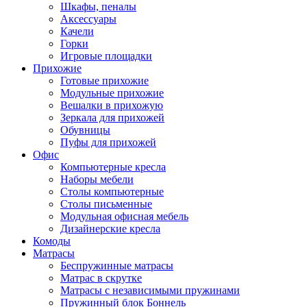
Шкафы, пеналы
Аксессуары
Качели
Горки
Игровые площадки
Прихожие
Готовые прихожие
Модульные прихожие
Вешалки в прихожую
Зеркала для прихожей
Обувницы
Пуфы для прихожей
Офис
Компьютерные кресла
Наборы мебели
Столы компьютерные
Столы письменные
Модульная офисная мебель
Дизайнерские кресла
Комоды
Матрасы
Беспружинные матрасы
Матрас в скрутке
Матрасы с независимыми пружинами
Пружинный блок Боннель