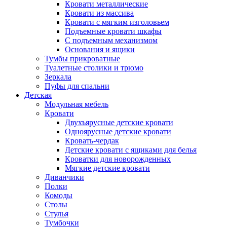
Кровати металлические
Кровати из массива
Кровати с мягким изголовьем
Подъемные кровати шкафы
С подъемным механизмом
Основания и ящики
Тумбы прикроватные
Туалетные столики и трюмо
Зеркала
Пуфы для спальни
Детская
Модульная мебель
Кровати
Двухъярусные детские кровати
Одноярусные детские кровати
Кровать-чердак
Детские кровати с ящиками для белья
Кроватки для новорожденных
Мягкие детские кровати
Диванчики
Полки
Комоды
Столы
Стулья
Тумбочки