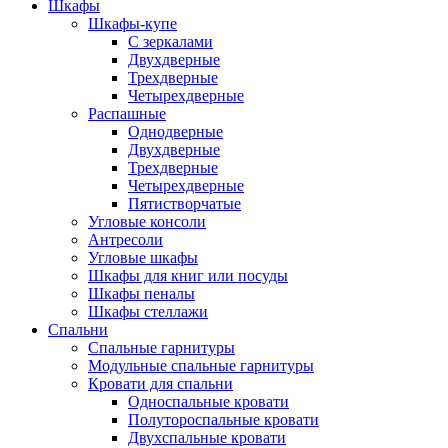
Шкафы
Шкафы-купе
С зеркалами
Двухдверные
Трехдверные
Четырехдверные
Распашные
Однодверные
Двухдверные
Трехдверные
Четырехдверные
Пятистворчатые
Угловые консоли
Антресоли
Угловые шкафы
Шкафы для книг или посуды
Шкафы пеналы
Шкафы стеллажи
Спальни
Спальные гарнитуры
Модульные спальные гарнитуры
Кровати для спальни
Односпальные кровати
Полутороспальные кровати
Двухспальные кровати