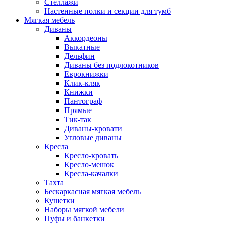
Стеллажи
Настенные полки и секции для тумб
Мягкая мебель
Диваны
Аккордеоны
Выкатные
Дельфин
Диваны без подлокотников
Еврокнижки
Клик-кляк
Книжки
Пантограф
Прямые
Тик-так
Диваны-кровати
Угловые диваны
Кресла
Кресло-кровать
Кресло-мешок
Кресла-качалки
Тахта
Бескаркасная мягкая мебель
Кушетки
Наборы мягкой мебели
Пуфы и банкетки