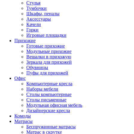
Стулья
Тумбочки
Шкафы, пеналы
Аксессуары
Качели
Горки
Игровые площадки
Прихожие
Готовые прихожие
Модульные прихожие
Вешалки в прихожую
Зеркала для прихожей
Обувницы
Пуфы для прихожей
Офис
Компьютерные кресла
Наборы мебели
Столы компьютерные
Столы письменные
Модульная офисная мебель
Дизайнерские кресла
Комоды
Матрасы
Беспружинные матрасы
Матрас в скрутке