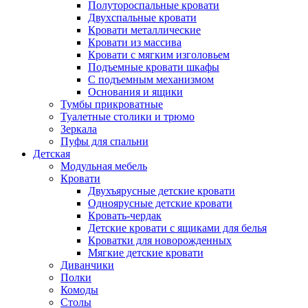
Полутороспальные кровати
Двухспальные кровати
Кровати металлические
Кровати из массива
Кровати с мягким изголовьем
Подъемные кровати шкафы
С подъемным механизмом
Основания и ящики
Тумбы прикроватные
Туалетные столики и трюмо
Зеркала
Пуфы для спальни
Детская
Модульная мебель
Кровати
Двухъярусные детские кровати
Одноярусные детские кровати
Кровать-чердак
Детские кровати с ящиками для белья
Кроватки для новорожденных
Мягкие детские кровати
Диванчики
Полки
Комоды
Столы