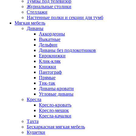
Тумбы под телевизор
Журнальные столики
Стеллажи
Настенные полки и секции для тумб
Мягкая мебель
Диваны
Аккордеоны
Выкатные
Дельфин
Диваны без подлокотников
Еврокнижки
Клик-кляк
Книжки
Пантограф
Прямые
Тик-так
Диваны-кровати
Угловые диваны
Кресла
Кресло-кровать
Кресло-мешок
Кресла-качалки
Тахта
Бескаркасная мягкая мебель
Кушетки