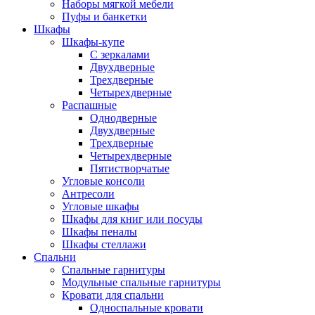
Наборы мягкой мебели
Пуфы и банкетки
Шкафы
Шкафы-купе
С зеркалами
Двухдверные
Трехдверные
Четырехдверные
Распашные
Однодверные
Двухдверные
Трехдверные
Четырехдверные
Пятистворчатые
Угловые консоли
Антресоли
Угловые шкафы
Шкафы для книг или посуды
Шкафы пеналы
Шкафы стеллажи
Спальни
Спальные гарнитуры
Модульные спальные гарнитуры
Кровати для спальни
Односпальные кровати