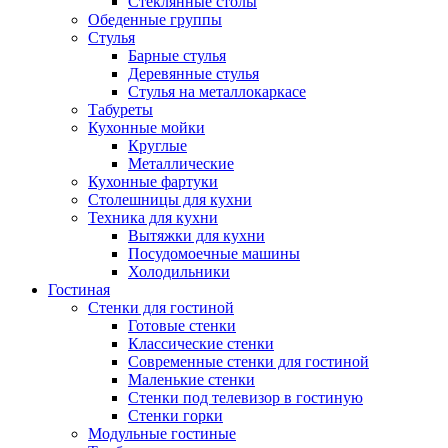
Стеклянные столы
Обеденные группы
Стулья
Барные стулья
Деревянные стулья
Стулья на металлокаркасе
Табуреты
Кухонные мойки
Круглые
Металлические
Кухонные фартуки
Столешницы для кухни
Техника для кухни
Вытяжки для кухни
Посудомоечные машины
Холодильники
Гостиная
Стенки для гостиной
Готовые стенки
Классические стенки
Современные стенки для гостиной
Маленькие стенки
Стенки под телевизор в гостиную
Стенки горки
Модульные гостиные