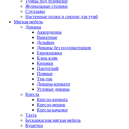
Тумбы под телевизор
Журнальные столики
Стеллажи
Настенные полки и секции для тумб
Мягкая мебель
Диваны
Аккордеоны
Выкатные
Дельфин
Диваны без подлокотников
Еврокнижки
Клик-кляк
Книжки
Пантограф
Прямые
Тик-так
Диваны-кровати
Угловые диваны
Кресла
Кресло-кровать
Кресло-мешок
Кресла-качалки
Тахта
Бескаркасная мягкая мебель
Кушетки