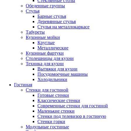
Стеклянные столы
Обеденные группы
Стулья
Барные стулья
Деревянные стулья
Стулья на металлокаркасе
Табуреты
Кухонные мойки
Круглые
Металлические
Кухонные фартуки
Столешницы для кухни
Техника для кухни
Вытяжки для кухни
Посудомоечные машины
Холодильники
Гостиная
Стенки для гостиной
Готовые стенки
Классические стенки
Современные стенки для гостиной
Маленькие стенки
Стенки под телевизор в гостиную
Стенки горки
Модульные гостиные