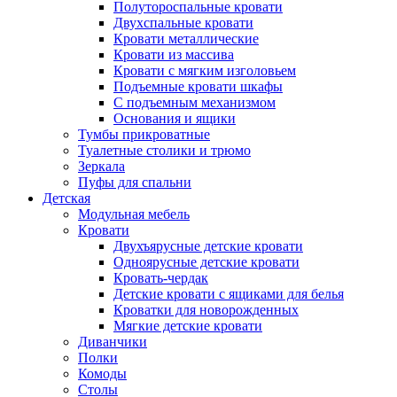
Полутороспальные кровати
Двухспальные кровати
Кровати металлические
Кровати из массива
Кровати с мягким изголовьем
Подъемные кровати шкафы
С подъемным механизмом
Основания и ящики
Тумбы прикроватные
Туалетные столики и трюмо
Зеркала
Пуфы для спальни
Детская
Модульная мебель
Кровати
Двухъярусные детские кровати
Одноярусные детские кровати
Кровать-чердак
Детские кровати с ящиками для белья
Кроватки для новорожденных
Мягкие детские кровати
Диванчики
Полки
Комоды
Столы