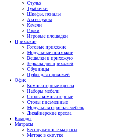
Стулья
Тумбочки
Шкафы, пеналы
Аксессуары
Качели
Горки
Игровые площадки
Прихожие
Готовые прихожие
Модульные прихожие
Вешалки в прихожую
Зеркала для прихожей
Обувницы
Пуфы для прихожей
Офис
Компьютерные кресла
Наборы мебели
Столы компьютерные
Столы письменные
Модульная офисная мебель
Дизайнерские кресла
Комоды
Матрасы
Беспружинные матрасы
Матрас в скрутке