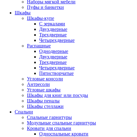
Наборы мягкой мебели
Пуфы и банкетки
Шкафы
Шкафы-купе
С зеркалами
Двухдверные
Трехдверные
Четырехдверные
Распашные
Однодверные
Двухдверные
Трехдверные
Четырехдверные
Пятистворчатые
Угловые консоли
Антресоли
Угловые шкафы
Шкафы для книг или посуды
Шкафы пеналы
Шкафы стеллажи
Спальни
Спальные гарнитуры
Модульные спальные гарнитуры
Кровати для спальни
Односпальные кровати