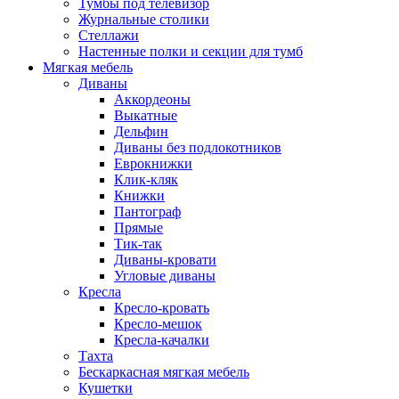
Тумбы под телевизор
Журнальные столики
Стеллажи
Настенные полки и секции для тумб
Мягкая мебель
Диваны
Аккордеоны
Выкатные
Дельфин
Диваны без подлокотников
Еврокнижки
Клик-кляк
Книжки
Пантограф
Прямые
Тик-так
Диваны-кровати
Угловые диваны
Кресла
Кресло-кровать
Кресло-мешок
Кресла-качалки
Тахта
Бескаркасная мягкая мебель
Кушетки