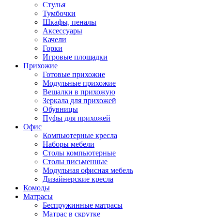
Стулья
Тумбочки
Шкафы, пеналы
Аксессуары
Качели
Горки
Игровые площадки
Прихожие
Готовые прихожие
Модульные прихожие
Вешалки в прихожую
Зеркала для прихожей
Обувницы
Пуфы для прихожей
Офис
Компьютерные кресла
Наборы мебели
Столы компьютерные
Столы письменные
Модульная офисная мебель
Дизайнерские кресла
Комоды
Матрасы
Беспружинные матрасы
Матрас в скрутке