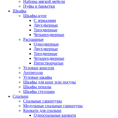
Наборы мягкой мебели
Пуфы и банкетки
Шкафы
Шкафы-купе
С зеркалами
Двухдверные
Трехдверные
Четырехдверные
Распашные
Однодверные
Двухдверные
Трехдверные
Четырехдверные
Пятистворчатые
Угловые консоли
Антресоли
Угловые шкафы
Шкафы для книг или посуды
Шкафы пеналы
Шкафы стеллажи
Спальни
Спальные гарнитуры
Модульные спальные гарнитуры
Кровати для спальни
Односпальные кровати