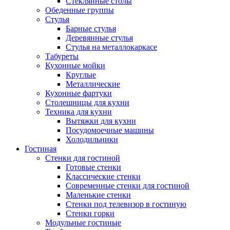
Стеклянные столы
Обеденные группы
Стулья
Барные стулья
Деревянные стулья
Стулья на металлокаркасе
Табуреты
Кухонные мойки
Круглые
Металлические
Кухонные фартуки
Столешницы для кухни
Техника для кухни
Вытяжки для кухни
Посудомоечные машины
Холодильники
Гостиная
Стенки для гостиной
Готовые стенки
Классические стенки
Современные стенки для гостиной
Маленькие стенки
Стенки под телевизор в гостиную
Стенки горки
Модульные гостиные