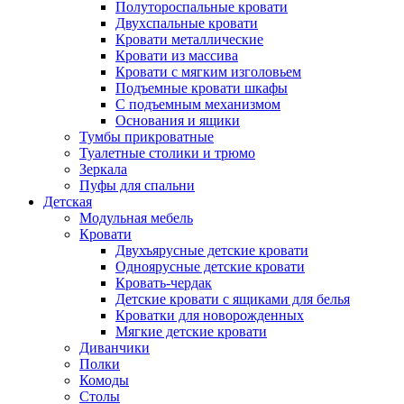
Полутороспальные кровати
Двухспальные кровати
Кровати металлические
Кровати из массива
Кровати с мягким изголовьем
Подъемные кровати шкафы
С подъемным механизмом
Основания и ящики
Тумбы прикроватные
Туалетные столики и трюмо
Зеркала
Пуфы для спальни
Детская
Модульная мебель
Кровати
Двухъярусные детские кровати
Одноярусные детские кровати
Кровать-чердак
Детские кровати с ящиками для белья
Кроватки для новорожденных
Мягкие детские кровати
Диванчики
Полки
Комоды
Столы