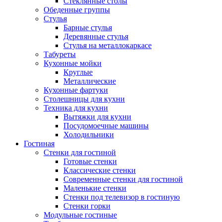
Стеклянные столы
Обеденные группы
Стулья
Барные стулья
Деревянные стулья
Стулья на металлокаркасе
Табуреты
Кухонные мойки
Круглые
Металлические
Кухонные фартуки
Столешницы для кухни
Техника для кухни
Вытяжки для кухни
Посудомоечные машины
Холодильники
Гостиная
Стенки для гостиной
Готовые стенки
Классические стенки
Современные стенки для гостиной
Маленькие стенки
Стенки под телевизор в гостиную
Стенки горки
Модульные гостиные