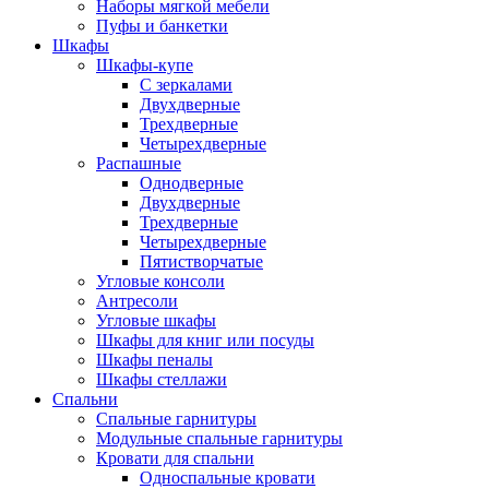
Наборы мягкой мебели
Пуфы и банкетки
Шкафы
Шкафы-купе
С зеркалами
Двухдверные
Трехдверные
Четырехдверные
Распашные
Однодверные
Двухдверные
Трехдверные
Четырехдверные
Пятистворчатые
Угловые консоли
Антресоли
Угловые шкафы
Шкафы для книг или посуды
Шкафы пеналы
Шкафы стеллажи
Спальни
Спальные гарнитуры
Модульные спальные гарнитуры
Кровати для спальни
Односпальные кровати