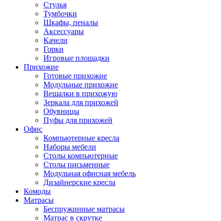
Стулья
Тумбочки
Шкафы, пеналы
Аксессуары
Качели
Горки
Игровые площадки
Прихожие
Готовые прихожие
Модульные прихожие
Вешалки в прихожую
Зеркала для прихожей
Обувницы
Пуфы для прихожей
Офис
Компьютерные кресла
Наборы мебели
Столы компьютерные
Столы письменные
Модульная офисная мебель
Дизайнерские кресла
Комоды
Матрасы
Беспружинные матрасы
Матрас в скрутке