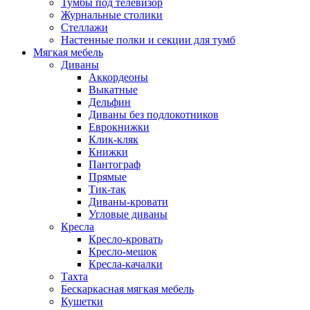
Тумбы под телевизор
Журнальные столики
Стеллажи
Настенные полки и секции для тумб
Мягкая мебель
Диваны
Аккордеоны
Выкатные
Дельфин
Диваны без подлокотников
Еврокнижки
Клик-кляк
Книжки
Пантограф
Прямые
Тик-так
Диваны-кровати
Угловые диваны
Кресла
Кресло-кровать
Кресло-мешок
Кресла-качалки
Тахта
Бескаркасная мягкая мебель
Кушетки