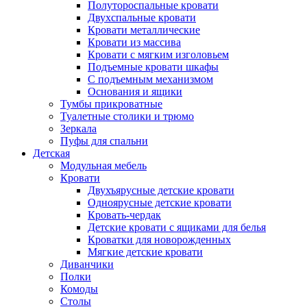
Полутороспальные кровати
Двухспальные кровати
Кровати металлические
Кровати из массива
Кровати с мягким изголовьем
Подъемные кровати шкафы
С подъемным механизмом
Основания и ящики
Тумбы прикроватные
Туалетные столики и трюмо
Зеркала
Пуфы для спальни
Детская
Модульная мебель
Кровати
Двухъярусные детские кровати
Одноярусные детские кровати
Кровать-чердак
Детские кровати с ящиками для белья
Кроватки для новорожденных
Мягкие детские кровати
Диванчики
Полки
Комоды
Столы