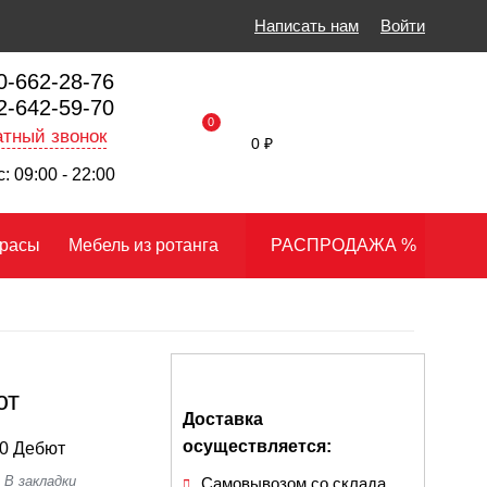
Написать нам
Войти
0-662-28-76
2-642-59-70
0
тный звонок
0 ₽
: 09:00 - 22:00
расы
Мебель из ротанга
РАСПРОДАЖА %
ют
Доставка
осуществляется:
0 Дебют
Самовывозом со склада