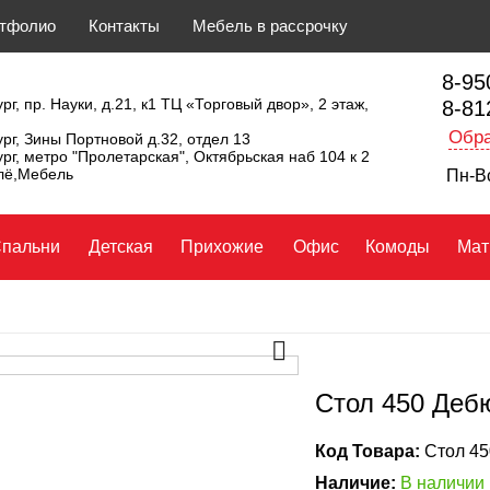
тфолио
Контакты
Мебель в рассрочку
8-95
рг, пр. Науки, д.21, к1 ТЦ «Торговый двор», 2 этаж,
8-81
Обра
ург, Зины Портновой д.32, отдел 13
ург, метро "Пролетарская", Октябрьская наб 104 к 2
ллё,Мебель
Пн-Вс
пальни
Детская
Прихожие
Офис
Комоды
Мат
Стол 450 Деб
Код Товара:
Стол 45
Наличие:
В наличии