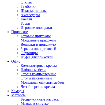
Стулья
Тумбочки
Шкафы, пеналы
Аксессуары
Качели
Горки
Игровые площадки
Прихожие
Готовые прихожие
Модульные прихожие
Вешалки в прихожую
Зеркала для прихожей
Обувницы
Пуфы для прихожей
Офис
Компьютерные кресла
Наборы мебели
Столы компьютерные
Столы письменные
Модульная офисная мебель
Дизайнерские кресла
Комоды
Матрасы
Беспружинные матрасы
Матрас в скрутке