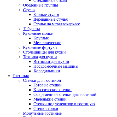
Стеклянные столы
Обеденные группы
Стулья
Барные стулья
Деревянные стулья
Стулья на металлокаркасе
Табуреты
Кухонные мойки
Круглые
Металлические
Кухонные фартуки
Столешницы для кухни
Техника для кухни
Вытяжки для кухни
Посудомоечные машины
Холодильники
Гостиная
Стенки для гостиной
Готовые стенки
Классические стенки
Современные стенки для гостиной
Маленькие стенки
Стенки под телевизор в гостиную
Стенки горки
Модульные гостиные