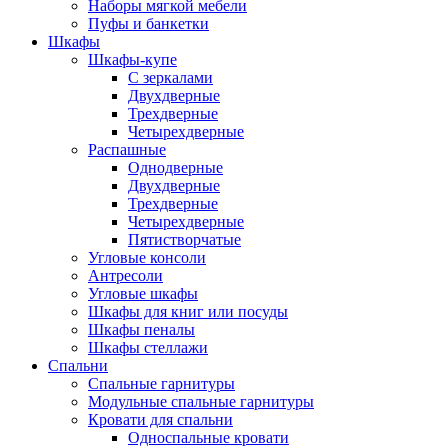
Наборы мягкой мебели
Пуфы и банкетки
Шкафы
Шкафы-купе
С зеркалами
Двухдверные
Трехдверные
Четырехдверные
Распашные
Однодверные
Двухдверные
Трехдверные
Четырехдверные
Пятистворчатые
Угловые консоли
Антресоли
Угловые шкафы
Шкафы для книг или посуды
Шкафы пеналы
Шкафы стеллажи
Спальни
Спальные гарнитуры
Модульные спальные гарнитуры
Кровати для спальни
Односпальные кровати