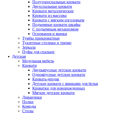
Полутороспальные кровати
Двухспальные кровати
Кровати металлические
Кровати из массива
Кровати с мягким изголовьем
Подъемные кровати шкафы
С подъемным механизмом
Основания и ящики
Тумбы прикроватные
Туалетные столики и трюмо
Зеркала
Пуфы для спальни
Детская
Модульная мебель
Кровати
Двухъярусные детские кровати
Одноярусные детские кровати
Кровать-чердак
Детские кровати с ящиками для белья
Кроватки для новорожденных
Мягкие детские кровати
Диванчики
Полки
Комоды
Столы