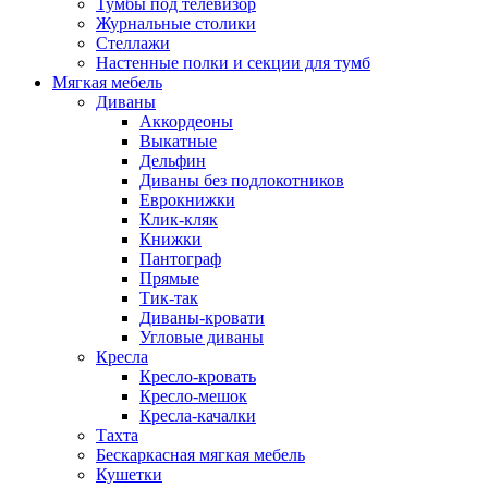
Тумбы под телевизор
Журнальные столики
Стеллажи
Настенные полки и секции для тумб
Мягкая мебель
Диваны
Аккордеоны
Выкатные
Дельфин
Диваны без подлокотников
Еврокнижки
Клик-кляк
Книжки
Пантограф
Прямые
Тик-так
Диваны-кровати
Угловые диваны
Кресла
Кресло-кровать
Кресло-мешок
Кресла-качалки
Тахта
Бескаркасная мягкая мебель
Кушетки