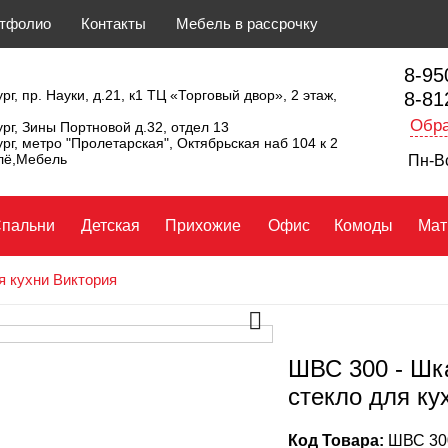
тфолио
Контакты
Мебель в рассрочку
8-95
рг, пр. Науки, д.21, к1 ТЦ «Торговый двор», 2 этаж,
8-81
Обра
ург, Зины Портновой д.32, отдел 13
ург, метро "Пролетарская", Октябрьская наб 104 к 2
ллё,Мебель
Пн-Вс
пальни
Детская
Прихожие
Офис
Комоды
Мат
я кухни Виктория
ШВС 300 - Шк
стекло для ку
Код Товара:
ШВС 300