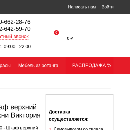
Написать нам
Войти
0-662-28-76
2-642-59-70
0
тный звонок
0 ₽
: 09:00 - 22:00
расы
Мебель из ротанга
РАСПРОДАЖА %
аф верхний
Доставка
хни Виктория
осуществляется:
 - Шкаф верхний
Самовывозом со склада