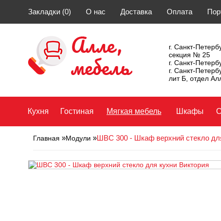
Закладки (0)
О нас
Доставка
Оплата
Пор
г. Санкт-Петербу
секция № 25
г. Санкт-Петерб
г. Санкт-Петерб
лит Б, отдел А
Кухня
Гостиная
Мягкая мебель
Шкафы
С
»
»
ШВС 300 - Шкаф верхний стекло дл
Главная
Модули