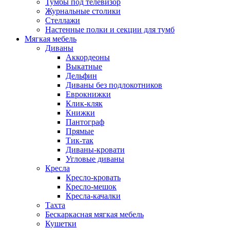
Тумбы под телевизор
Журнальные столики
Стеллажи
Настенные полки и секции для тумб
Мягкая мебель
Диваны
Аккордеоны
Выкатные
Дельфин
Диваны без подлокотников
Еврокнижки
Клик-кляк
Книжки
Пантограф
Прямые
Тик-так
Диваны-кровати
Угловые диваны
Кресла
Кресло-кровать
Кресло-мешок
Кресла-качалки
Тахта
Бескаркасная мягкая мебель
Кушетки