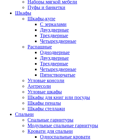
Наборы мягкой мебели
Пуфы и банкетки
Шкафы
Шкафы-купе
С зеркалами
Двухдверные
Трехдверные
Четырехдверные
Распашные
Однодверные
Двухдверные
Трехдверные
Четырехдверные
Пятистворчатые
Угловые консоли
Антресоли
Угловые шкафы
Шкафы для книг или посуды
Шкафы пеналы
Шкафы стеллажи
Спальни
Спальные гарнитуры
Модульные спальные гарнитуры
Кровати для спальни
Односпальные кровати