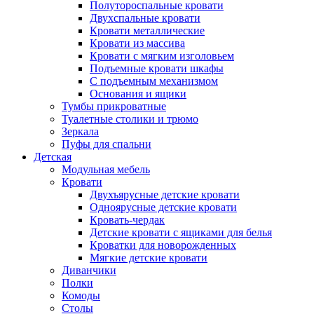
Полутороспальные кровати
Двухспальные кровати
Кровати металлические
Кровати из массива
Кровати с мягким изголовьем
Подъемные кровати шкафы
С подъемным механизмом
Основания и ящики
Тумбы прикроватные
Туалетные столики и трюмо
Зеркала
Пуфы для спальни
Детская
Модульная мебель
Кровати
Двухъярусные детские кровати
Одноярусные детские кровати
Кровать-чердак
Детские кровати с ящиками для белья
Кроватки для новорожденных
Мягкие детские кровати
Диванчики
Полки
Комоды
Столы