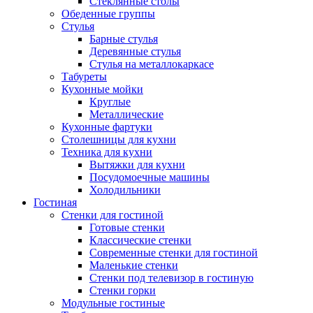
Стеклянные столы
Обеденные группы
Стулья
Барные стулья
Деревянные стулья
Стулья на металлокаркасе
Табуреты
Кухонные мойки
Круглые
Металлические
Кухонные фартуки
Столешницы для кухни
Техника для кухни
Вытяжки для кухни
Посудомоечные машины
Холодильники
Гостиная
Стенки для гостиной
Готовые стенки
Классические стенки
Современные стенки для гостиной
Маленькие стенки
Стенки под телевизор в гостиную
Стенки горки
Модульные гостиные