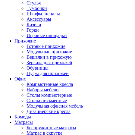
Стулья
Тумбочки
Шкафы, пеналы
Аксессуары
Качели
Горки
Игровые площадки
Прихожие
Готовые прихожие
Модульные прихожие
Вешалки в прихожую
Зеркала для прихожей
Обувницы
Пуфы для прихожей
Офис
Компьютерные кресла
Наборы мебели
Столы компьютерные
Столы письменные
Модульная офисная мебель
Дизайнерские кресла
Комоды
Матрасы
Беспружинные матрасы
Матрас в скрутке