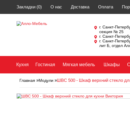
Закладки (0)
О нас
Доставка
Оплата
Пор
г. Санкт-Петербу
секция № 25
г. Санкт-Петерб
г. Санкт-Петерб
лит Б, отдел А
Кухня
Гостиная
Мягкая мебель
Шкафы
С
»
»
ШВС 500 - Шкаф верхний стекло дл
Главная
Модули