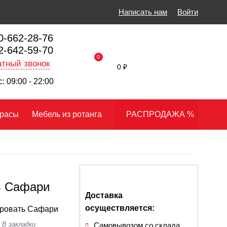
Написать нам
Войти
0-662-28-76
2-642-59-70
0
тный звонок
0 ₽
: 09:00 - 22:00
расы
Мебель из ротанга
РАСПРОДАЖА %
ь Сафари
Доставка
осуществляется:
ровать Сафари
Самовывозом со склада