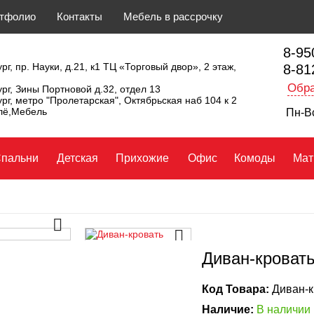
тфолио
Контакты
Мебель в рассрочку
8-95
рг, пр. Науки, д.21, к1 ТЦ «Торговый двор», 2 этаж,
8-81
Обра
ург, Зины Портновой д.32, отдел 13
ург, метро "Пролетарская", Октябрьская наб 104 к 2
ллё,Мебель
Пн-Вс
пальни
Детская
Прихожие
Офис
Комоды
Мат
Диван-кроват
Код Товара:
Диван-к
Наличие:
В наличии